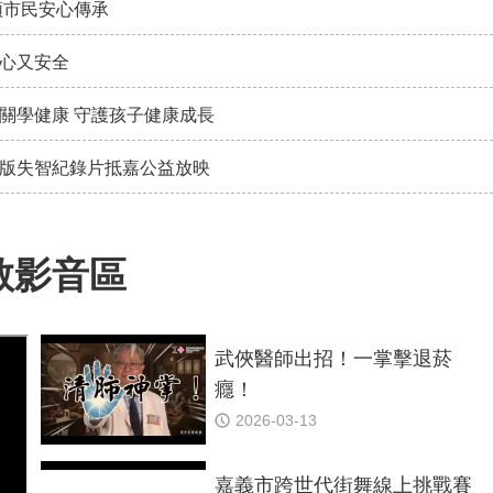
領市民安心傳承
心又安全
關學健康 守護孩子健康成長
版失智紀錄片抵嘉公益放映
教影音區
武俠醫師出招！一掌擊退菸
癮！
2026-03-13
嘉義市跨世代街舞線上挑戰賽