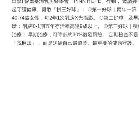
出擊! 響應臺灣乳房醫學會「PINK HOPE」行動， 邀請妳
起守護健康、勇敢「拼三好球」： ⚾第一好球｜兩年一篩
40-74歲女性，每2年1次乳房X光攝影。 ⚾第二好球｜及
斷： 乳癌0-1期五年存活率高達9成以上。 ⚾第三好球｜積
治療： 早期治療，可降低約30%復發風險。 定期檢查不是
「找麻煩」， 而是送給自己最溫柔、最重要的健康守護。