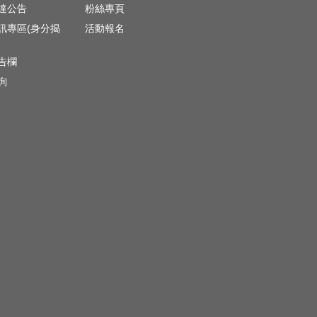
達公告
粉絲專頁
訊專區(身分揭
活動報名
)
告欄
詢