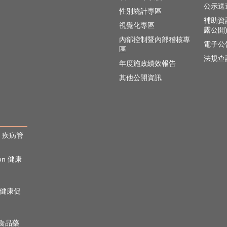
公示送
性別統計專區
補助資
視覺化專區
露公開
內部控制暨內部稽核專
電子公
區
法規查
年度施政績效報告
其他公開資訊
rol 疾病管
ion 健康
心理健康促
n 食品藥