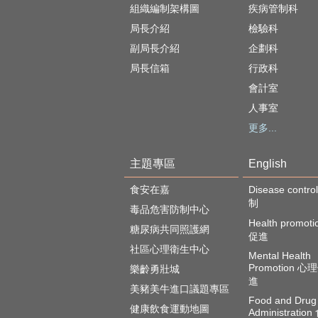
組織編制架構圖
疾病管制科
局長介紹
檢驗科
副局長介紹
企劃科
局長信箱
行政科
會計室
人事室
更多...
主題專區
English
食安在嘉
Disease cont
制
毒品危害防制中心
Health promot
糖尿病共同照護網
促進
社區心理衛生中心
Mental Health
Promotion 
樂齡勇壯城
進
美豬美牛進口議題專區
Food and Drug
健康飲食運動地圖
Administratio