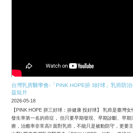
台灣乳房醫學會-「PINK HOPE拚 3好球」乳癌防
益短片
2026-05-18
【PINK HOPE 拼三好球：拚健康 投好球】 乳癌是臺灣女
發生率第一名的癌症， 但只要早期發現、早期診斷、早期
療，治癒率非常高!! 面對乳癌，不能只是被動防守，更要