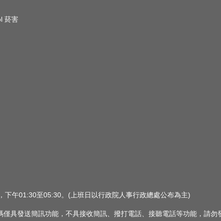
ol 菸害
0，下午01:30至05:30。(上班日以行政院人事行政總處公布為主)
 此簡訊號碼僅具發送簡訊功能，不具接收簡訊、撥打電話、接聽電話等功能，請