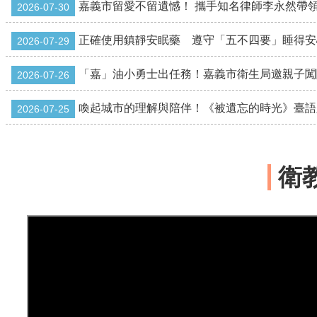
嘉義市留愛不留遺憾！ 攜手知名律師李永然帶
2026-07-30
正確使用鎮靜安眠藥 遵守「五不四要」睡得安
2026-07-29
「嘉」油小勇士出任務！嘉義市衛生局邀親子闖
2026-07-26
喚起城市的理解與陪伴！《被遺忘的時光》臺語
2026-07-25
衛