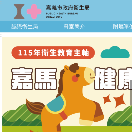
:::
跳到主要內容區塊
認識衛生局
科室簡介
附屬單
:::