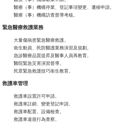
單
位
醫療（事）機構停業、登記事項變更、遷移申請。
醫療（事）機構訪查督導考核。
公
開
緊急醫療救護業務
資
訊
大量傷病患緊急醫療救護。
公
衛生動員、民防醫護業務演習及規劃。
告
急診醫療品質提昇及醫事人員再教育。
訊
醫院緊急災害演習督導。
息
民眾緊急救護技巧衛生教育。
服
務
救護車管理
專
區
救護車設置許可申請。
救護車註銷、變更登記申請。
主
題
救護車配置、設備檢查。
專
救護車違規行為查察。
區