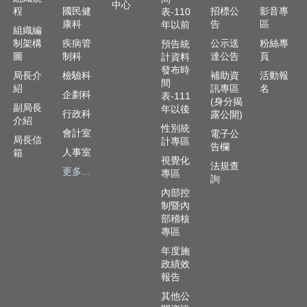
中心
程
國民健
招標公
影音專
表-110
康科
告
區
年以前
組織編
制架構
疾病管
公示送
粉絲專
預告統
圖
制科
達公告
頁
計資料
發布時
局長介
檢驗科
補助資
活動報
間
紹
訊專區
名
企劃科
表-111
(身分揭
副局長
年以後
行政科
露公開)
介紹
性別統
會計室
電子公
局長信
計專區
告欄
人事室
箱
視覺化
法規查
更多...
專區
詢
內部控
制暨內
部稽核
專區
年度施
政績效
報告
其他公