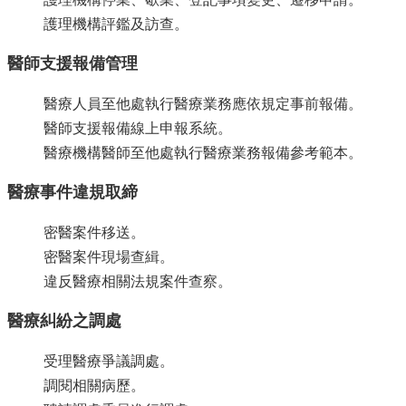
資
訊
護理機構評鑑及訪查。
安
全
醫師支援報備管理
政
策
醫療人員至他處執行醫療業務應依規定事前報備。
醫師支援報備線上申報系統。
隱
私
醫療機構醫師至他處執行醫療業務報備參考範本。
權
政
醫療事件違規取締
策
密醫案件移送。
資
密醫案件現場查緝。
料
開
違反醫療相關法規案件查察。
放
宣
醫療糾紛之調處
告
受理醫療爭議調處。
調閱相關病歷。