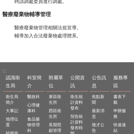
聘請調處委員進行調處。
醫療廢棄物輔導管理
醫療廢棄物管理相關法規宣導。
輔導加入合法廢棄物處理體系。
:::
認識衛
科室簡
附屬單
公開資
公告訊
服務專
生局
介
位
訊
息
區
衛生局
醫政科
東區衛
衛生統
焦點新
書表下
簡介
生所
計資料
聞
載
心理健
發布
大事記
康科
西區衛
最新消
申辦服
生所
預告統
息
務
地理位
食品藥
計資料
置
物管理
長期照
徵才公
快速連
發布時
科
顧管理
告
結
組織規
間