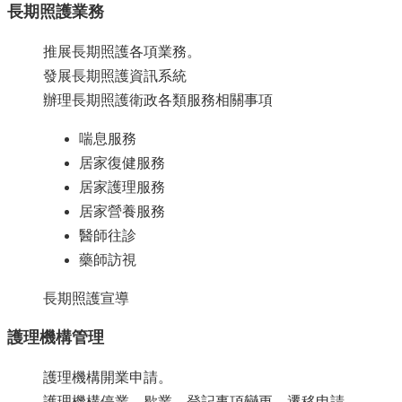
長期照護業務
English
推展長期照護各項業務。
回
首
發展長期照護資訊系統
頁
辦理長期照護衛政各類服務相關事項
網
喘息服務
站
導
居家復健服務
覽
居家護理服務
居家營養服務
局
長
醫師往診
信
藥師訪視
箱
長期照護宣導
粉
絲
護理機構管理
專
頁
護理機構開業申請。
護理機構停業、歇業、登記事項變更、遷移申請。