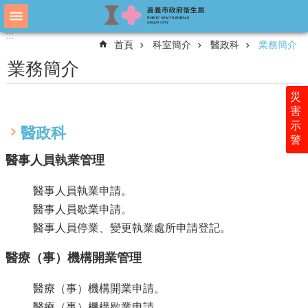
跳到主要內容區塊
:::
:::
進
首頁
科室簡介
醫政科
業務簡介
階
搜
業務簡介
尋
災
害
示
認
醫政科
警
識
衛
醫事人員執業管理
生
局
醫事人員執業申請。
醫事人員歇業申請。
科
室
醫事人員停業、變更執業處所申請登記。
簡
介
醫療（事）機構開業管理
附
醫療（事）機構開業申請。
屬
醫療（事）機構歇業申請。