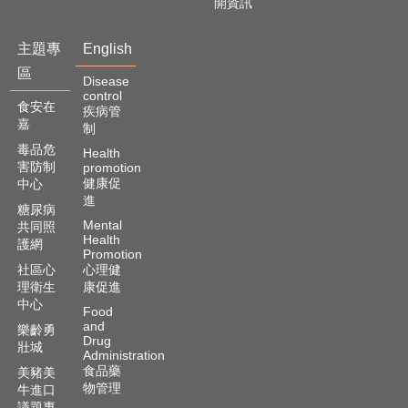
開資訊
主題專
English
區
Disease
control
食安在
疾病管
嘉
制
毒品危
Health
害防制
promotion
健康促
中心
進
糖尿病
Mental
共同照
Health
護網
Promotion
社區心
心理健
理衛生
康促進
中心
Food
and
樂齡勇
Drug
壯城
Administration
食品藥
美豬美
物管理
牛進口
議題專