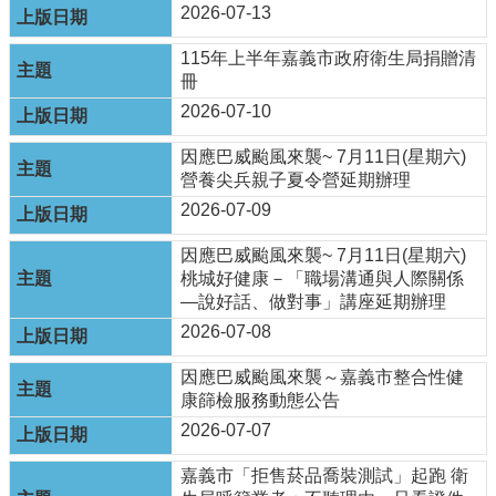
單
2026-07-13
位
115年上半年嘉義市政府衛生局捐贈清
公
冊
開
2026-07-10
資
訊
因應巴威颱風來襲~ 7月11日(星期六)
公
營養尖兵親子夏令營延期辦理
告
2026-07-09
訊
息
因應巴威颱風來襲~ 7月11日(星期六)
桃城好健康－「職場溝通與人際關係
服
—說好話、做對事」講座延期辦理
務
2026-07-08
專
區
因應巴威颱風來襲～嘉義市整合性健
康篩檢服務動態公告
主
題
2026-07-07
專
區
嘉義市「拒售菸品喬裝測試」起跑 衛