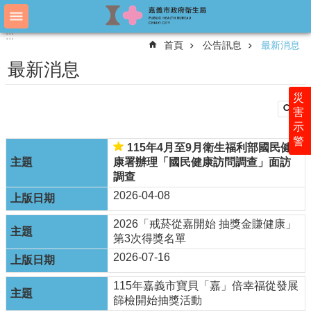
跳到主要內容區塊
:::
:::
進
首頁
公告訊息
最新消息
階
搜
最新消息
尋
災
害
示
認
警
識
115年4月至9月衛生福利部國民健
衛
康署辦理「國民健康訪問調查」面訪
生
調查
局
2026-04-08
科
2026「戒菸從嘉開始 抽獎金賺健康」
室
第3次得獎名單
簡
介
2026-07-16
附
115年嘉義市寶貝「嘉」倍幸福從發展
屬
篩檢開始抽獎活動