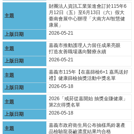
資
財團法人資訊工業策進會訂於115年6
訊
月12日（五）至6月13日（六）假大
安
臺南會展中心辦理「大南方AI智慧健
全
康展」
政
策
2026-05-21
隱
嘉義市推動護理人力留任成果亮眼
私
打造友善職場邁向醫療永續
權
2026-05-21
政
策
嘉義市115年【在嘉篩檢6+1 嘉馬送好
禮】健康篩檢抽獎活動中獎名單
資
料
2026-05-18
開
放
2026「戒菸從嘉開始 抽獎金賺健康」
宣
第2次得獎名單
告
2026-05-18
嘉義市政府衛生局公布抽樣馬鈴薯產
品檢驗龍葵鹼濃度結果均合格