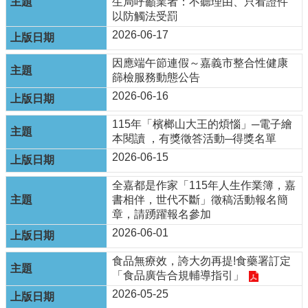
生局呼籲業者：不聽理由、只看證件
English
以防觸法受罰
2026-06-17
回
首
因應端午節連假～嘉義市整合性健康
頁
篩檢服務動態公告
網
2026-06-16
站
115年「檳榔山大王的煩惱」─電子繪
導
本閱讀 ，有獎徵答活動─得獎名單
覽
2026-06-15
局
長
全嘉都是作家「115年人生作業簿，嘉
信
書相伴，世代不斷」徵稿活動報名簡
箱
章，請踴躍報名參加
2026-06-01
粉
絲
食品無療效，誇大勿再提!食藥署訂定
專
「食品廣告合規輔導指引」
頁
2026-05-25