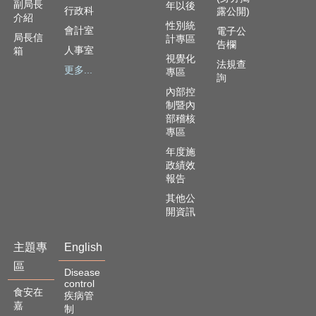
副局長
年以後
行政科
露公開)
介紹
性別統
會計室
電子公
局長信
計專區
告欄
人事室
箱
視覺化
法規查
更多...
專區
詢
內部控
制暨內
部稽核
專區
年度施
政績效
報告
其他公
開資訊
主題專
English
區
Disease
control
食安在
疾病管
嘉
制