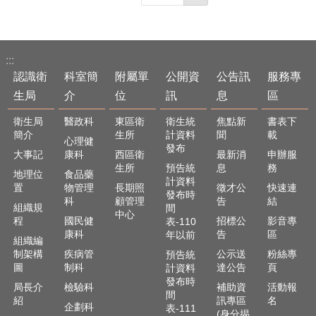
:::
認識衛
科室簡
附屬單
公開資
公告訊
服務專
生局
介
位
訊
息
區
衛生局
醫政科
東區衛
衛生統
焦點新
書表下
簡介
生所
計資料
聞
載
心理健
發布
大事記
康科
西區衛
最新消
申辦服
生所
預告統
息
務
地理位
食品藥
計資料
置
物管理
長期照
徵才公
快速連
發布時
科
顧管理
告
結
組織規
間
中心
程
國民健
招標公
影音專
表-110
康科
告
區
年以前
組織編
制架構
疾病管
公示送
粉絲專
預告統
圖
制科
達公告
頁
計資料
發布時
局長介
檢驗科
補助資
活動報
間
紹
訊專區
名
企劃科
表-111
(身分揭