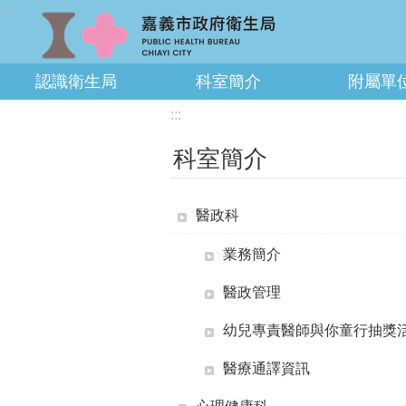
:::
跳到主要內容區塊
認識衛生局
科室簡介
附屬單
:::
科室簡介
醫政科
業務簡介
醫政管理
幼兒專責醫師與你童行抽獎
醫療通譯資訊