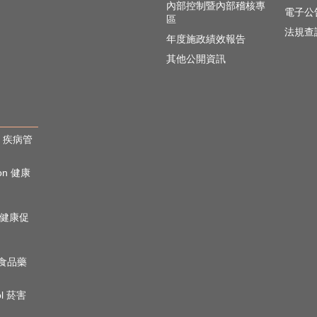
內部控制暨內部稽核專
電子公
區
法規查
年度施政績效報告
其他公開資訊
rol 疾病管
ion 健康
心理健康促
n 食品藥
ol 菸害