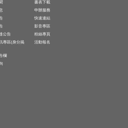
聞
書表下載
息
申辦服務
告
快速連結
告
影音專區
達公告
粉絲專頁
訊專區(身分揭
活動報名
)
告欄
詢