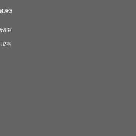
心理健康促
n 食品藥
ol 菸害