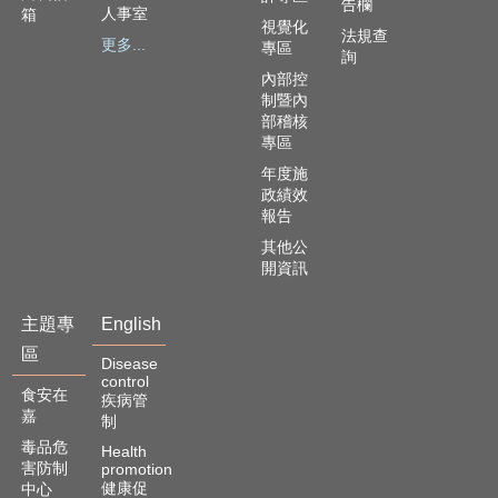
告欄
人事室
箱
English
視覺化
法規查
更多...
專區
詢
回
內部控
首
制暨內
頁
部稽核
專區
網
年度施
站
政績效
導
報告
覽
其他公
局
開資訊
長
信
主題專
English
箱
區
Disease
粉
control
食安在
疾病管
絲
嘉
制
專
毒品危
頁
Health
害防制
promotion
健康促
中心