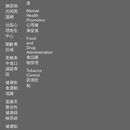
資
進
糖尿病
訊
Mental
共同照
安
Health
護網
全
Promotion
政
社區心
心理健
理衛生
康促進
策
中心
Food
隱
and
樂齡勇
Drug
私
壯城
Administration
權
食品藥
美豬美
政
物管理
牛進口
策
議題專
Tobacco
區
Control
資
菸害防
健康飲
料
制
食運動
開
地圖
放
宣
嘉義市
整合性
告
健康篩
檢系統
健康點