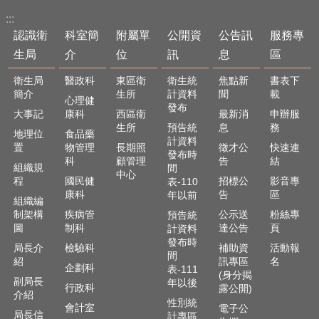
單
位
:::
認識衛
科室簡
附屬單
公開資
公告訊
服務專
公
生局
介
位
訊
息
區
開
資
衛生局
醫政科
東區衛
衛生統
焦點新
書表下
訊
簡介
生所
計資料
聞
載
心理健
發布
大事記
康科
西區衛
最新消
申辦服
公
生所
預告統
息
務
告
地理位
食品藥
計資料
訊
置
物管理
長期照
徵才公
快速連
發布時
息
科
顧管理
告
結
組織規
間
中心
程
國民健
招標公
影音專
表-110
服
康科
告
區
年以前
組織編
務
制架構
疾病管
公示送
粉絲專
預告統
專
圖
制科
達公告
頁
計資料
區
發布時
局長介
檢驗科
補助資
活動報
間
主
紹
訊專區
名
企劃科
表-111
題
(身分揭
副局長
年以後
行政科
露公開)
專
介紹
性別統
區
會計室
電子公
局長信
計專區