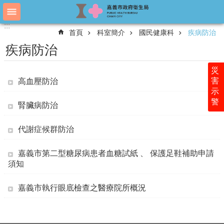
跳到主要內容區塊
:::
:::
進
首頁
科室簡介
國民健康科
疾病防治
階
搜
疾病防治
尋
災
害
高血壓防治
示
認
警
識
腎臟病防治
衛
生
代謝症候群防治
局
嘉義市第二型糖尿病患者血糖試紙 、 保護足鞋補助申請
科
須知
室
簡
介
嘉義市執行眼底檢查之醫療院所概況
附
屬