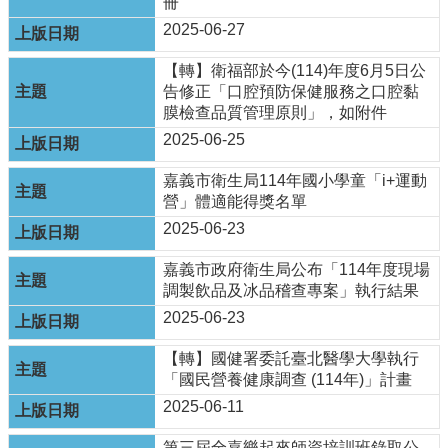
冊
English
2025-06-27
回
【轉】衛福部於今(114)年度6月5日公
首
告修正「口腔預防保健服務之口腔黏
頁
膜檢查品質管理原則」，如附件
網
2025-06-25
站
嘉義市衛生局114年國小學童「i+運動
導
營」體適能得獎名單
覽
2025-06-23
局
長
嘉義市政府衛生局公布「114年度現場
信
調製飲品及冰品稽查專案」執行結果
箱
2025-06-23
粉
【轉】國健署委託臺北醫學大學執行
絲
「國民營養健康調查 (114年)」計畫
專
頁
2025-06-11
第三屆全嘉樂起來師資培訓班錄取公