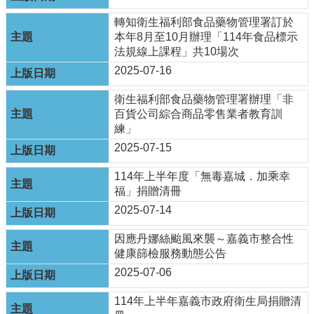
單
位
轉知衛生福利部食品藥物管理署訂於
本年8月至10月辦理「114年食品標示
公
法規線上課程」共10場次
開
2025-07-16
資
訊
衛生福利部食品藥物管理署辦理「非
公
百貨公司綜合商品零售業者教育訓
告
練」
訊
2025-07-15
息
114年上半年度「無毒嘉城．加乘幸
服
福」捐贈清冊
務
2025-07-14
專
區
因應丹娜絲颱風來襲～嘉義市整合性
健康篩檢服務動態公告
主
題
2025-07-06
專
區
114年上半年嘉義市政府衛生局捐贈清