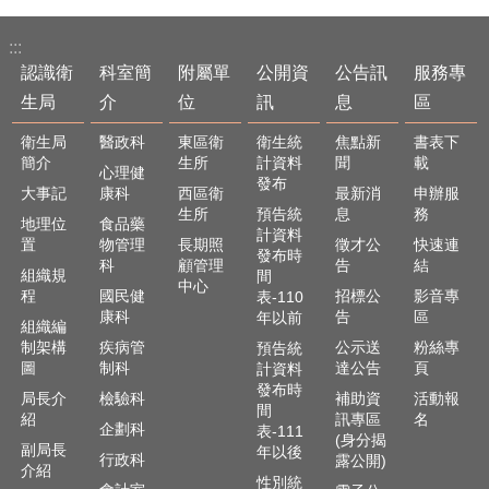
:::
認識衛
科室簡
附屬單
公開資
公告訊
服務專
生局
介
位
訊
息
區
衛生局
醫政科
東區衛
衛生統
焦點新
書表下
簡介
生所
計資料
聞
載
心理健
發布
大事記
康科
西區衛
最新消
申辦服
生所
預告統
息
務
地理位
食品藥
計資料
置
物管理
長期照
徵才公
快速連
發布時
科
顧管理
告
結
組織規
間
中心
程
國民健
招標公
影音專
表-110
康科
告
區
年以前
組織編
制架構
疾病管
公示送
粉絲專
預告統
圖
制科
達公告
頁
計資料
發布時
局長介
檢驗科
補助資
活動報
間
紹
訊專區
名
企劃科
表-111
(身分揭
副局長
年以後
行政科
露公開)
介紹
性別統