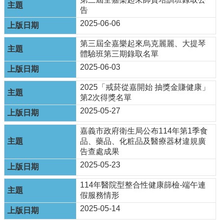
資
告
訊
安
2025-06-06
全
政
第三屆全嘉樂起來烏克麗麗、大提琴
策
體驗班第三期錄取名單
2025-06-03
隱
私
2025「戒菸從嘉開始 抽獎金賺健康」
權
第2次得獎名單
政
2025-05-27
策
資
嘉義市政府衛生局公布114年第1季食
料
品、藥品、化粧品及醫療器材違規廣
開
告查處成果
放
2025-05-23
宣
告
114年醫院型整合性健康篩檢-端午連
假服務情形
2025-05-14