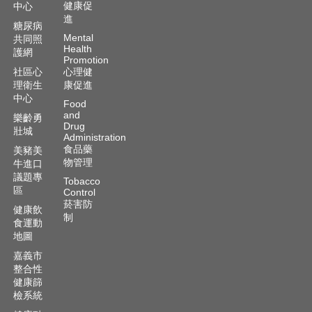
健康促
中心
進
糖尿病
Mental
共同照
Health
護網
Promotion
社區心
心理健
理衛生
康促進
中心
Food
and
樂齡勇
Drug
壯城
Administration
食品藥
美豬美
物管理
牛進口
議題專
Tobacco
區
Control
菸害防
健康飲
制
食運動
地圖
嘉義市
整合性
健康篩
檢系統