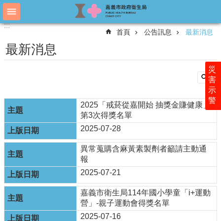
跳到主要內容區塊
:::
:::
進
首頁
公告訊息
最新消息
階
搜
最新消息
尋
災
害
示
認
警
識
2025「戒菸從嘉開始 抽獎金賺健康」
衛
第3次得獎名單
生
2025-07-28
局
異常蒐購含麻黃素製劑者籲請主動通
科
報
室
簡
2025-07-21
介
嘉義市衛生局114年國小學童「i+運動
附
營」-親子運動會得獎名單
屬
2025-07-16