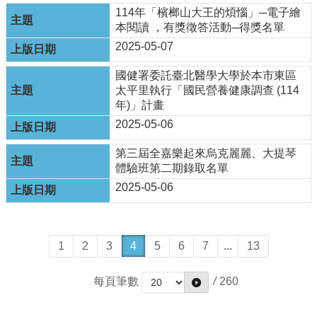
114年「檳榔山大王的煩惱」─電子繪
本閱讀 ，有獎徵答活動─得獎名單
2025-05-07
國健署委託臺北醫學大學於本市東區
太平里執行「國民營養健康調查 (114
年)」計畫
2025-05-06
第三屆全嘉樂起來烏克麗麗、大提琴
體驗班第二期錄取名單
2025-05-06
1
2
3
4
5
6
7
...
13
每頁筆數
/
260