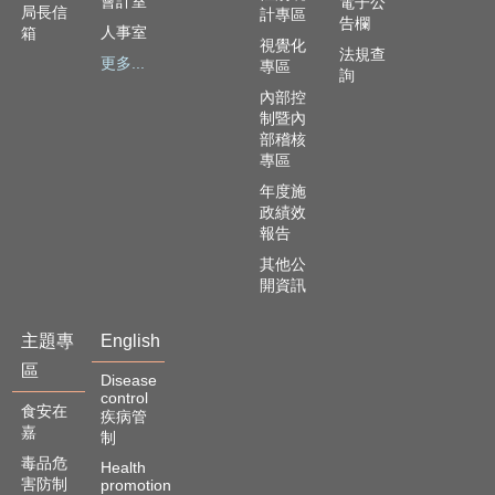
會計室
電子公
局長信
計專區
告欄
人事室
箱
視覺化
法規查
更多...
專區
詢
內部控
制暨內
部稽核
專區
年度施
政績效
報告
其他公
開資訊
主題專
English
區
Disease
control
食安在
疾病管
嘉
制
毒品危
Health
害防制
promotion