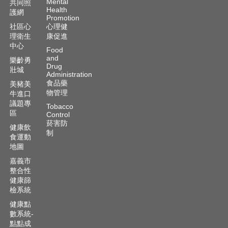
Mental
共同照
Health
護網
Promotion
社區心
心理健
理衛生
康促進
中心
Food
and
樂齡勇
Drug
壯城
Administration
食品藥
美豬美
物管理
牛進口
議題專
Tobacco
區
Control
菸害防
健康飲
制
食運動
地圖
嘉義市
整合性
健康篩
檢系統
健康點
數系統-
點點成