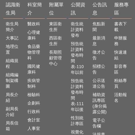
認識衛
科室簡
附屬單
公開資
公告訊
服務專
生局
介
位
訊
息
區
衛生局
醫政科
東區衛
衛生統
焦點新
書表下
簡介
生所
計資料
聞
載
心理健
發布
大事記
康科
西區衛
最新消
申辦服
生所
預告統
息
務
地理位
食品藥
計資料
置
物管理
長期照
徵才公
快速連
發布時
科
顧管理
告
結
組織規
間
中心
程
國民健
招標公
影音專
表-110
康科
告
區
年以前
組織編
制架構
疾病管
公示送
粉絲專
預告統
圖
制科
達公告
頁
計資料
發布時
局長介
檢驗科
補助資
活動報
間
紹
訊專區
名
企劃科
表-111
(身分揭
副局長
年以後
行政科
露公開)
介紹
性別統
會計室
電子公
局長信
計專區
告欄
人事室
箱
視覺化
法規查