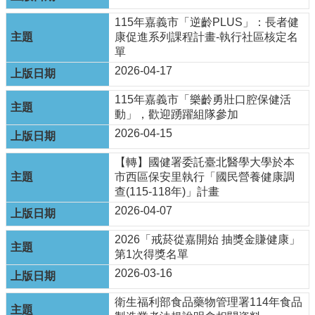
單
位
115年嘉義市「逆齡PLUS」：長者健
康促進系列課程計畫-執行社區核定名
公
單
開
2026-04-17
資
訊
115年嘉義市「樂齡勇壯口腔保健活
公
動」，歡迎踴躍組隊參加
告
2026-04-15
訊
息
【轉】國健署委託臺北醫學大學於本
市西區保安里執行「國民營養健康調
服
查(115-118年)」計畫
務
2026-04-07
專
區
2026「戒菸從嘉開始 抽獎金賺健康」
第1次得獎名單
主
題
2026-03-16
專
區
衛生福利部食品藥物管理署114年食品