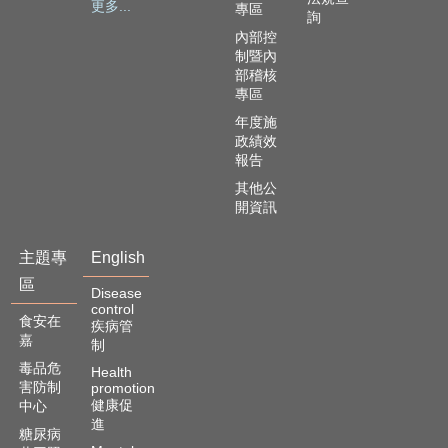
更多...
專區
詢
內部控
制暨內
部稽核
專區
年度施
政績效
報告
其他公
開資訊
主題專
English
區
Disease
control
食安在
疾病管
嘉
制
毒品危
Health
害防制
promotion
健康促
中心
進
糖尿病