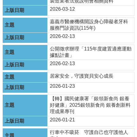
製造業者法規說明會相關資料
English
2026-03-12
回
嘉義市醫療機構開設身心障礙者牙科
首
服務門診資訊(115年)
頁
2026-02-13
網
公開徵求辦理「115年度建置適應運動
站
據點計畫」
導
覽
2026-02-13
局
居家安全，守護寶貝安心成長
長
2026-01-23
信
箱
【轉】國民健康署「銀領新食尚 銀養
粉
好健康」2025銀領新食尚 銀養創新料
絲
理成果專刊
專
2026-01-21
頁
行車中不吸菸 守護自己也守護他人