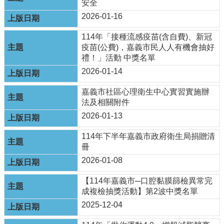
資
安全
訊
2026-01-16
安
全
114年「接種流感疫苗(含自費)、新冠
政
疫苗(公費)，嘉義市民人人有機會抽好
策
禮！」活動 中獎名單
2026-01-14
隱
私
嘉義市社區心理衛生中心實習實施辦
權
法及相關附件
政
策
2026-01-13
資
114年下半年嘉義市政府衛生局捐贈清
料
冊
開
2026-01-08
放
宣
【114年嘉義市─口腔黏膜篩檢異常完
告
成複檢抽獎活動】第2波中獎名單
2025-12-04