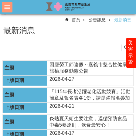
跳到主要內容區塊
:::
:::
進
首頁
公告訊息
最新消息
階
搜
最新消息
尋
災
害
示
認
警
識
因應勞工節連假～嘉義市整合性健康
衛
篩檢服務動態公告
生
2026-04-27
局
「115年長者活躍老化活動競賽」活動
科
簡章及報名表各1份，請踴躍報名參加
室
簡
2026-04-21
介
炎熱夏天衛生要注意，遵循預防食品
附
中毒5要原則，飲食最安心！
屬
2026-04-17