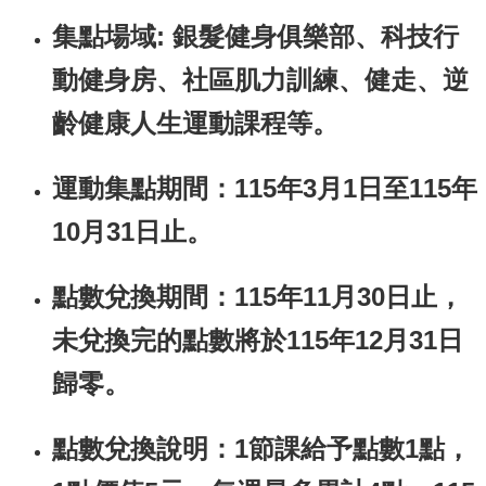
資
訊
集點場域: 銀髮健身俱樂部、科技行
安
全
動健身房、社區肌力訓練、健走、逆
政
策
齡健康人生運動課程等。
隱
私
運動集點期間：115年3月1日至115年
權
政
10月31日止。
策
資
點數兌換期間：115年11月30日止，
料
未兌換完的點數將於115年12月31日
開
放
歸零。
宣
告
點數兌換說明：1節課給予點數1點，