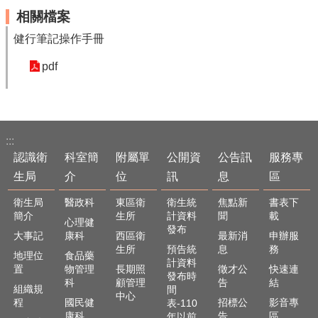
相關檔案
健行筆記操作手冊
pdf
:::
認識衛
科室簡
附屬單
公開資
公告訊
服務專
生局
介
位
訊
息
區
衛生局
醫政科
東區衛
衛生統
焦點新
書表下
簡介
生所
計資料
聞
載
心理健
發布
大事記
康科
西區衛
最新消
申辦服
生所
預告統
息
務
地理位
食品藥
計資料
置
物管理
長期照
徵才公
快速連
發布時
科
顧管理
告
結
組織規
間
中心
程
國民健
招標公
影音專
表-110
康科
告
區
年以前