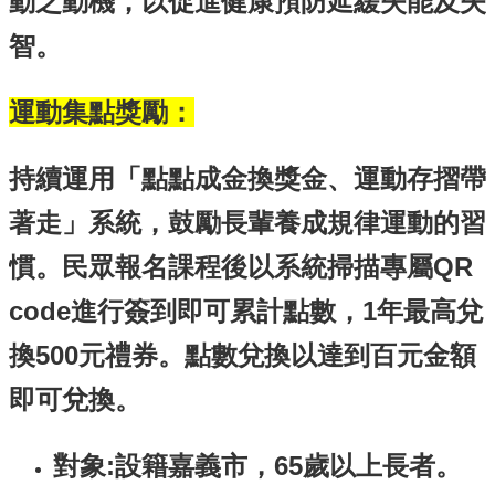
動之動機，以促進健康預防延緩失能及失
English
智。
回
首
運動集點獎勵：
頁
網
持續運用「點點成金換獎金、運動存摺帶
站
導
著走」系統，鼓勵長輩養成規律運動的習
覽
慣。民眾報名課程後以系統掃描專屬QR
局
長
code進行簽到即可累計點數，1年最高兌
信
箱
換500元禮券。點數兌換以達到百元金額
粉
即可兌換。
絲
專
頁
對象:設籍嘉義市，65歲以上長者。