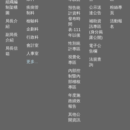
組織編
制架構
疾病管
公示送
粉絲專
預告統
圖
制科
達公告
頁
計資料
發布時
局長介
檢驗科
補助資
活動報
間
紹
訊專區
名
企劃科
表-111
(身分揭
副局長
年以後
行政科
露公開)
介紹
性別統
會計室
電子公
局長信
計專區
告欄
人事室
箱
視覺化
法規查
更多...
專區
詢
內部控
制暨內
部稽核
專區
年度施
政績效
報告
其他公
開資訊