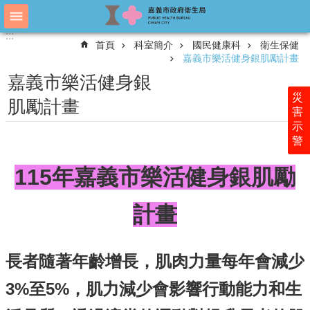
跳到主要內容區塊
:::
:::
進
首頁
科室簡介
國民健康科
衛生保健
階
嘉義市樂活健身銀肌勵計畫
搜
尋
嘉義市樂活健身銀
災
肌勵計畫
害
示
認
警
識
衛
115年嘉義市樂活健身銀肌勵
生
局
計畫
科
室
簡
介
長者隨著年齡增長，肌肉力量每年會減少
附
3%至5%，肌力減少會影響行動能力和生
屬