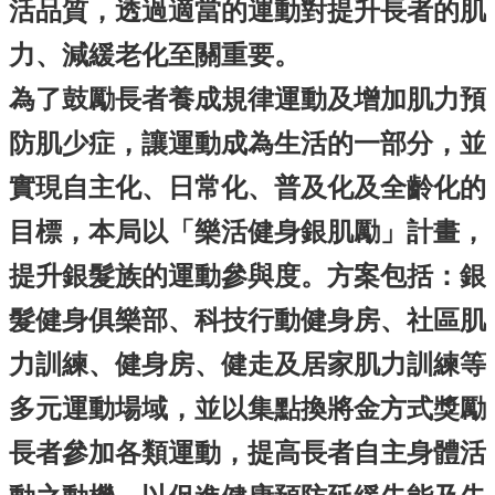
單
活品質，透過適當的運動對提升長者的肌
位
力、減緩老化至關重要。
公
開
為了鼓勵長者養成規律運動及增加肌力預
資
訊
防肌少症，讓運動成為生活的一部分，並
公
實現自主化、日常化、普及化及全齡化的
告
訊
目標，本局以「樂活健身銀肌勵」計畫，
息
提升銀髮族的運動參與度。方案包括：銀
服
務
髮健身俱樂部、科技行動健身房、社區肌
專
力訓練、健身房、健走及居家肌力訓練等
區
主
多元運動場域，並以集點換將金方式獎勵
題
長者參加各類運動，提高長者自主身體活
專
區