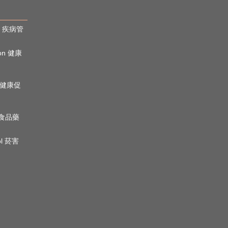
rol 疾病管
ion 健康
心理健康促
n 食品藥
ol 菸害