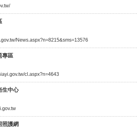
ov.tw/
區
iayi.gov.tw/News.aspx?n=8215&sms=13576
題專區
chiayi.gov.tw/cl.aspx?n=4643
衛生中心
i.gov.tw
同照護網