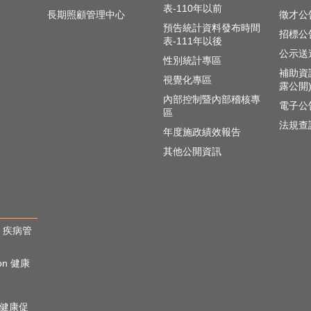
表-110年以前
長期照顧管理中心
徵才公
預告統計資料發布時間
招標公
表-111年以後
公示送
性別統計專區
補助資
視覺化專區
露公開
內部控制暨內部稽核專
電子公
區
法規查
年度施政績效報告
其他公開資訊
rol 疾病管
ion 健康
心理健康促