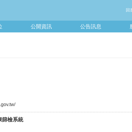
回
位
公開資訊
公告訊息
.gov.tw/
康篩檢系統