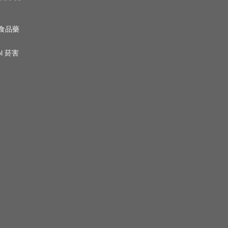
n 食品藥
ol 菸害