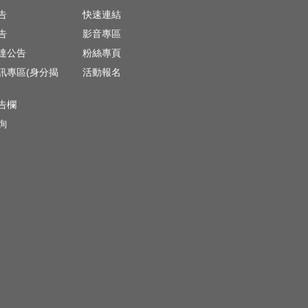
告
快速連結
告
影音專區
達公告
粉絲專頁
訊專區(身分揭
活動報名
)
告欄
詢