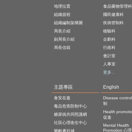
地理位置
食品藥物管理科
組織規程
國民健康科
組織編制架構圖
疾病管制科
局長介紹
檢驗科
副局長介紹
企劃科
局長信箱
行政科
會計室
人事室
更多...
主題專區
English
食安在嘉
Disease cont
制
毒品危害防制中心
Health promot
糖尿病共同照護網
促進
社區心理衛生中心
Mental Health
Promotion 
樂齡勇壯城