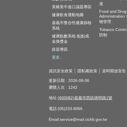
進
美豬美牛進口議題專區
Food and Drug
健康飲食運動地圖
Administratio
物管理
嘉義市整合性健康篩檢
系統
Tobacco Contr
防制
健康點數系統-點點成
金換獎金
疫苗專區
更多...
資訊安全政策
隱私權政策
資料開放宣告
更新日期
2026-08-06
瀏覽人次
1242
地址:
(600082)嘉義市西區德明路1號
電話:(05)233-8066
Email:service@mail.cichb.gov.tw