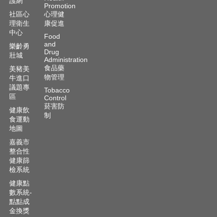
護網
Promotion
社區心
心理健
理衛生
康促進
中心
Food
and
樂齡勇
Drug
壯城
Administration
食品藥
美豬美
物管理
牛進口
議題專
Tobacco
區
Control
菸害防
健康飲
制
食運動
地圖
嘉義市
整合性
健康篩
檢系統
健康點
數系統-
點點成
金換獎