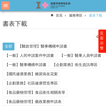
跳到主要內容區塊
:::
:::
進
首頁
服務專區
書表下載
階
搜
書表下載
尋
災
害
示
認
全部
【醫政管理】醫事機構申請書
警
識
衛
【一般】人民申請案件申請書
【一般】醫事人員申請書
生
局
【一般】醫事機構申請書
【企劃業務】衛生資訊專區
科
【國民健康業務】糖尿病友花絮
室
簡
【企劃業務】社區健康營造專區
介
【食品藥物管理】食品衛生相關表單
附
屬
【食品藥物管理】藥政業務申請表