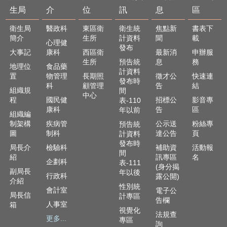
生局
介
位
訊
息
區
衛生局
醫政科
東區衛
衛生統
焦點新
書表下
簡介
生所
計資料
聞
載
心理健
發布
大事記
康科
西區衛
最新消
申辦服
生所
預告統
息
務
地理位
食品藥
計資料
置
物管理
長期照
徵才公
快速連
發布時
科
顧管理
告
結
組織規
間
中心
程
國民健
招標公
影音專
表-110
康科
告
區
年以前
組織編
制架構
疾病管
公示送
粉絲專
預告統
圖
制科
達公告
頁
計資料
發布時
局長介
檢驗科
補助資
活動報
間
紹
訊專區
名
企劃科
表-111
(身分揭
副局長
年以後
行政科
露公開)
介紹
性別統
會計室
電子公
局長信
計專區
告欄
人事室
箱
視覺化
法規查
更多...
專區
詢