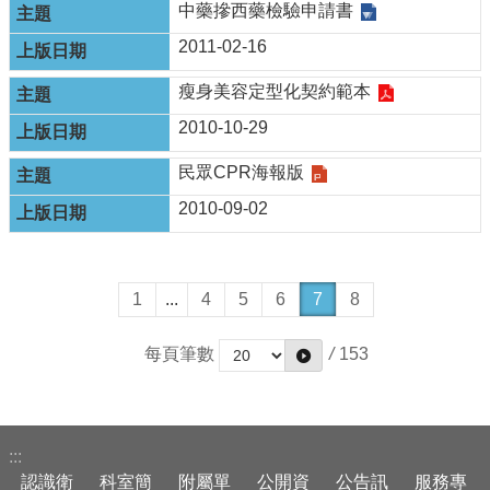
中藥摻西藥檢驗申請書
2011-02-16
瘦身美容定型化契約範本
2010-10-29
民眾CPR海報版
2010-09-02
1
...
4
5
6
7
8
每頁筆數
/
153
:::
認識衛
科室簡
附屬單
公開資
公告訊
服務專