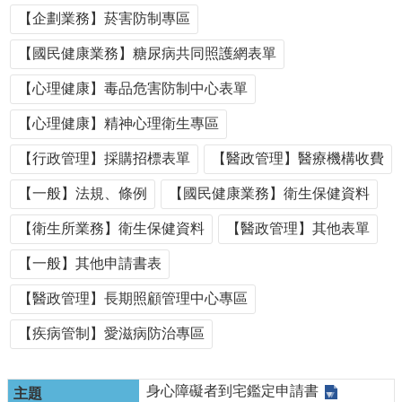
單
【企劃業務】菸害防制專區
位
【國民健康業務】糖尿病共同照護網表單
公
開
【心理健康】毒品危害防制中心表單
資
訊
【心理健康】精神心理衛生專區
公
【行政管理】採購招標表單
【醫政管理】醫療機構收費
告
訊
【一般】法規、條例
【國民健康業務】衛生保健資料
息
【衛生所業務】衛生保健資料
【醫政管理】其他表單
服
務
【一般】其他申請書表
專
區
【醫政管理】長期照顧管理中心專區
主
【疾病管制】愛滋病防治專區
題
專
區
身心障礙者到宅鑑定申請書