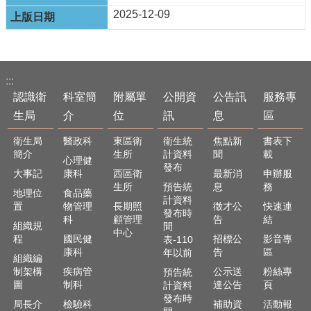
English
2025-12-09
回
首
頁
:::
網
認識衛
科室簡
附屬單
公開資
公告訊
服務專
站
生局
介
位
訊
息
區
導
覽
衛生局
醫政科
東區衛
衛生統
焦點新
書表下
簡介
生所
計資料
聞
載
心理健
局
發布
大事記
康科
西區衛
最新消
申辦服
長
生所
預告統
息
務
地理位
食品藥
信
計資料
置
物管理
長期照
徵才公
快速連
箱
發布時
科
顧管理
告
結
組織規
間
中心
粉
程
國民健
招標公
影音專
表-110
絲
康科
告
區
年以前
組織編
專
制架構
疾病管
公示送
粉絲專
預告統
頁
圖
制科
達公告
頁
計資料
發布時
局長介
檢驗科
補助資
活動報