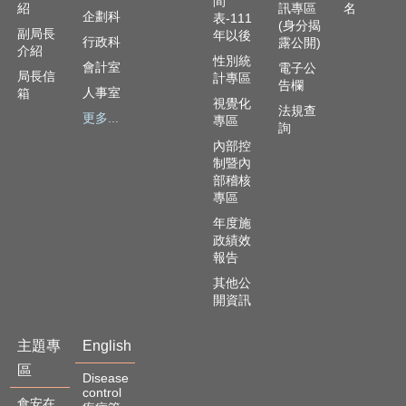
資
間
紹
訊專區
名
企劃科
表-111
訊
(身分揭
副局長
年以後
安
行政科
露公開)
介紹
全
性別統
會計室
電子公
局長信
政
計專區
告欄
人事室
箱
策
視覺化
法規查
更多...
專區
詢
隱
內部控
私
制暨內
權
部稽核
政
專區
策
年度施
政績效
資
報告
料
開
其他公
放
開資訊
宣
告
主題專
English
區
Disease
control
食安在