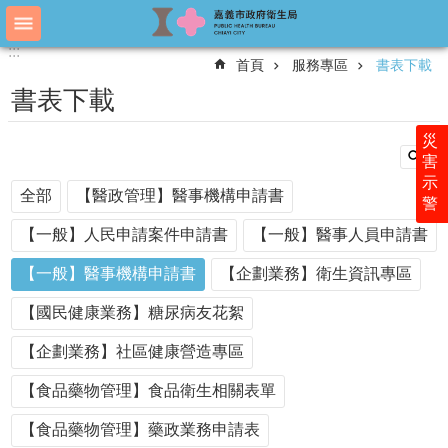
跳到主要內容區塊
:::
:::
進
首頁
服務專區
書表下載
階
搜
書表下載
尋
災
害
示
認
全部
【醫政管理】醫事機構申請書
警
識
衛
【一般】人民申請案件申請書
【一般】醫事人員申請書
生
局
【一般】醫事機構申請書
【企劃業務】衛生資訊專區
科
【國民健康業務】糖尿病友花絮
室
簡
【企劃業務】社區健康營造專區
介
【食品藥物管理】食品衛生相關表單
附
屬
【食品藥物管理】藥政業務申請表