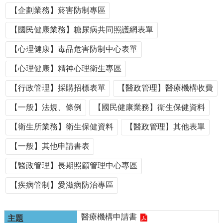
單
【企劃業務】菸害防制專區
位
【國民健康業務】糖尿病共同照護網表單
公
開
【心理健康】毒品危害防制中心表單
資
訊
【心理健康】精神心理衛生專區
公
【行政管理】採購招標表單
【醫政管理】醫療機構收費
告
訊
【一般】法規、條例
【國民健康業務】衛生保健資料
息
【衛生所業務】衛生保健資料
【醫政管理】其他表單
服
務
【一般】其他申請書表
專
區
【醫政管理】長期照顧管理中心專區
主
【疾病管制】愛滋病防治專區
題
專
區
醫療機構申請書