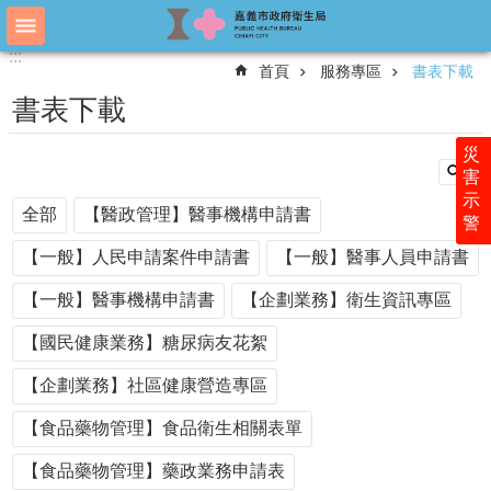
跳到主要內容區塊
:::
:::
進
首頁
服務專區
書表下載
階
搜
書表下載
尋
災
害
示
認
全部
【醫政管理】醫事機構申請書
警
識
衛
【一般】人民申請案件申請書
【一般】醫事人員申請書
生
局
【一般】醫事機構申請書
【企劃業務】衛生資訊專區
科
【國民健康業務】糖尿病友花絮
室
簡
【企劃業務】社區健康營造專區
介
【食品藥物管理】食品衛生相關表單
附
屬
【食品藥物管理】藥政業務申請表