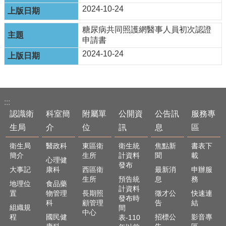
資
2024-10-24
訊
安
糖尿病共同照護網醫事人員初次認證
全
申請書
政
策
2024-10-24
隱
私
權
:::
政
認識衛
科室簡
附屬單
公開資
公告訊
服務專
策
生局
介
位
訊
息
區
資
料
衛生局
醫政科
東區衛
衛生統
焦點新
書表下
開
簡介
生所
計資料
聞
載
心理健
發布
放
大事記
康科
西區衛
最新消
申辦服
宣
生所
預告統
息
務
地理位
食品藥
告
計資料
置
物管理
長期照
徵才公
快速連
發布時
科
顧管理
告
結
組織規
間
中心
程
國民健
招標公
影音專
表-110