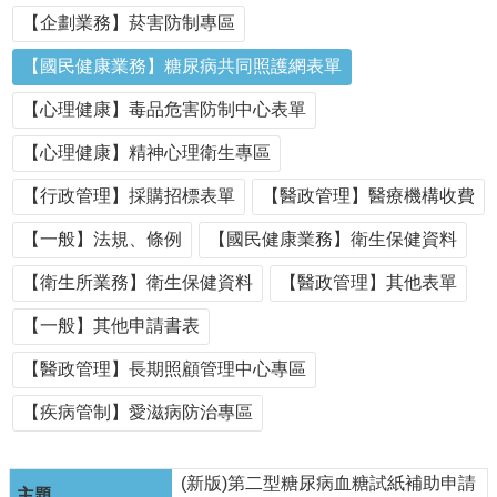
單
【企劃業務】菸害防制專區
位
【國民健康業務】糖尿病共同照護網表單
公
開
【心理健康】毒品危害防制中心表單
資
訊
【心理健康】精神心理衛生專區
公
【行政管理】採購招標表單
【醫政管理】醫療機構收費
告
訊
【一般】法規、條例
【國民健康業務】衛生保健資料
息
【衛生所業務】衛生保健資料
【醫政管理】其他表單
服
務
【一般】其他申請書表
專
區
【醫政管理】長期照顧管理中心專區
主
【疾病管制】愛滋病防治專區
題
專
區
(新版)第二型糖尿病血糖試紙補助申請