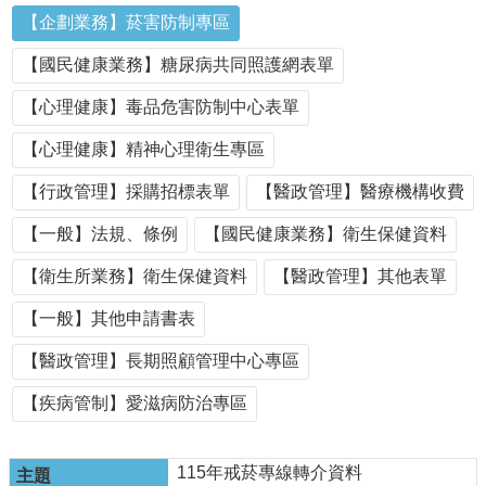
單
【企劃業務】菸害防制專區
位
【國民健康業務】糖尿病共同照護網表單
公
開
【心理健康】毒品危害防制中心表單
資
訊
【心理健康】精神心理衛生專區
公
【行政管理】採購招標表單
【醫政管理】醫療機構收費
告
訊
【一般】法規、條例
【國民健康業務】衛生保健資料
息
【衛生所業務】衛生保健資料
【醫政管理】其他表單
服
務
【一般】其他申請書表
專
區
【醫政管理】長期照顧管理中心專區
主
【疾病管制】愛滋病防治專區
題
專
區
115年戒菸專線轉介資料