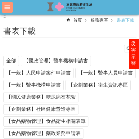
跳到主要內容區塊
:::
:::
進
首頁
服務專區
書表下載
階
搜
書表下載
尋
災
害
示
認
全部
【醫政管理】醫事機構申請書
警
識
衛
【一般】人民申請案件申請書
【一般】醫事人員申請書
生
局
【一般】醫事機構申請書
【企劃業務】衛生資訊專區
科
【國民健康業務】糖尿病友花絮
室
簡
【企劃業務】社區健康營造專區
介
【食品藥物管理】食品衛生相關表單
附
屬
【食品藥物管理】藥政業務申請表