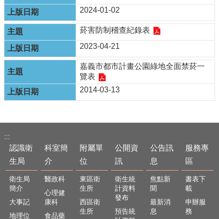
English
2024-01-02
回
菸害防制稽查紀錄表
首
2023-04-21
頁
嘉義市都市計畫公園綠地全面禁菸一
網
覽表
站
導
2014-03-13
覽
局
長
:::
信
認識衛
科室簡
附屬單
公開資
公告訊
服務專
箱
生局
介
位
訊
息
區
粉
絲
衛生局
醫政科
東區衛
衛生統
焦點新
書表下
專
簡介
生所
計資料
聞
載
心理健
頁
發布
大事記
康科
西區衛
最新消
申辦服
生所
預告統
息
務
地理位
食品藥