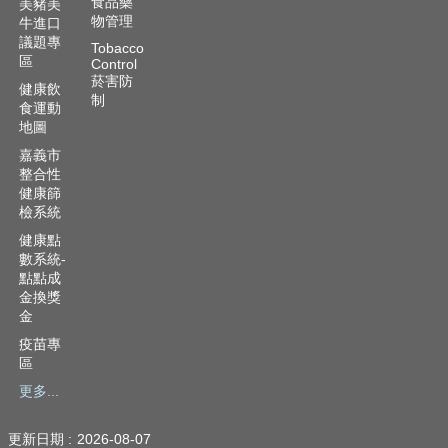
食品藥
美豬美
物管理
牛進口
議題專
Tobacco
區
Control
菸害防
健康飲
制
食運動
地圖
嘉義市
整合性
健康篩
檢系統
健康點
數系統-
點點成
金換獎
金
疫苗專
區
更多...
更新日期
2026-08-07