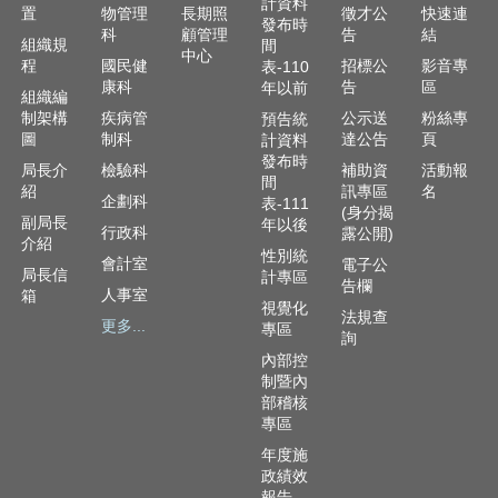
資
計資料
置
物管理
長期照
徵才公
快速連
訊
發布時
科
顧管理
告
結
組織規
間
安
中心
程
國民健
招標公
影音專
表-110
全
康科
告
區
年以前
政
組織編
策
制架構
疾病管
公示送
粉絲專
預告統
圖
制科
達公告
頁
計資料
隱
發布時
局長介
檢驗科
補助資
活動報
間
私
紹
訊專區
名
企劃科
表-111
權
(身分揭
副局長
年以後
政
行政科
露公開)
介紹
策
性別統
會計室
電子公
局長信
計專區
告欄
人事室
資
箱
視覺化
法規查
料
更多...
專區
詢
開
內部控
放
制暨內
宣
部稽核
告
專區
年度施
政績效
報告