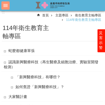
跳到主要內容區塊
:::
:::
進
首頁
主題專區
衛生教育主軸專區
階
114年衛生教育主軸專區
搜
尋
114年衛生教育主
災
軸專區
害
示
認
警
識
蛇麼都健康單張
衛
生
認識新興醫療科技（再生醫療及細胞治療、實驗室開發
局
檢測）
科
室
「新興醫療科技」有哪些？
簡
介
如何查證「新興醫療科技」？
附
大家醫計畫
屬