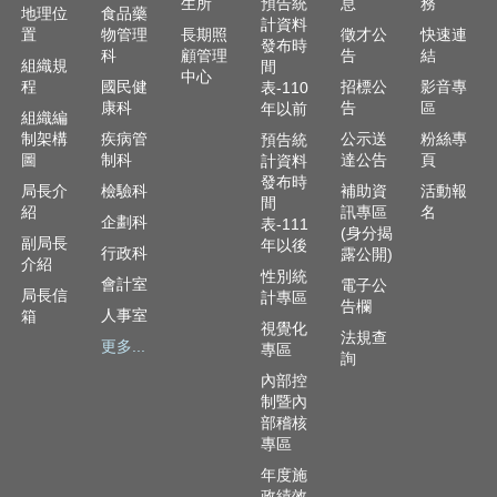
資
生所
預告統
息
務
地理位
食品藥
訊
計資料
置
物管理
長期照
徵才公
快速連
發布時
安
科
顧管理
告
結
組織規
間
全
中心
程
國民健
招標公
影音專
表-110
政
康科
告
區
年以前
策
組織編
制架構
疾病管
公示送
粉絲專
預告統
隱
圖
制科
達公告
頁
計資料
發布時
私
局長介
檢驗科
補助資
活動報
間
權
紹
訊專區
名
企劃科
表-111
政
(身分揭
副局長
年以後
策
行政科
露公開)
介紹
性別統
會計室
電子公
資
局長信
計專區
告欄
人事室
箱
料
視覺化
法規查
開
更多...
專區
詢
放
內部控
宣
制暨內
告
部稽核
專區
年度施
政績效