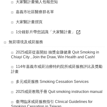
單
大家醫計畫懶人包報您知
位
嘉義市社區醫療群名單
公
開
大家醫計畫摺頁
資
訊
1分鐘影片帶您認識「大家醫計畫」
公
無菸環境及戒菸服務
告
訊
2025戒菸從嘉開始 抽獎金賺健康 Quit Smoking in
息
Chiayi City , Join the Draw, Win Health and Cash!
服
114年嘉義市戒菸治療特約院所戒菸服務評比及獎勵
務
計畫
專
區
多元戒菸服務 Smoking Cessation Services
主
2025戒菸教戰手冊 Quit smoking instruction manual
題
專
臺灣臨床戒菸服務指引 Clinical Guidelines for
區
Smoking Cessation in Taiwan