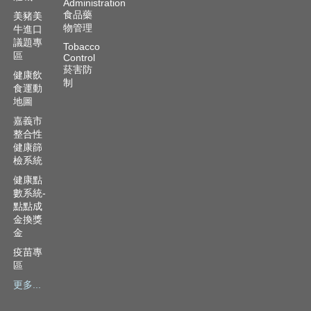
Administration
食品藥
美豬美
物管理
牛進口
議題專
Tobacco
區
Control
菸害防
健康飲
制
食運動
地圖
嘉義市
整合性
健康篩
檢系統
健康點
數系統-
點點成
金換獎
金
疫苗專
區
更多...