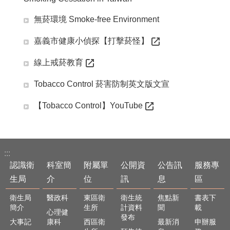
English
無菸環境 Smoke-free Environment
回
嘉義市健康小偵探【打擊菸怪】
首
頁
線上戒菸教育
網
站
Tobacco Control 菸害防制英文版文宣
導
覽
【Tobacco Control】YouTube
局
長
信
:::
箱
認識衛
科室簡
附屬單
公開資
公告訊
服務專
粉
生局
介
位
訊
息
區
絲
專
衛生局
醫政科
東區衛
衛生統
焦點新
書表下
頁
簡介
生所
計資料
聞
載
心理健
發布
大事記
康科
西區衛
最新消
申辦服