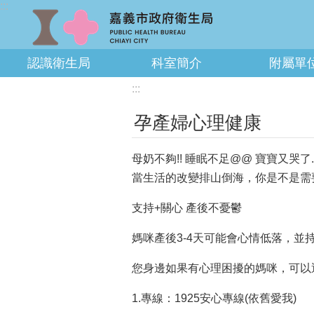
:::
跳到主要內容區塊
認識衛生局
科室簡介
附屬單
:::
孕產婦心理健康
母奶不夠!! 睡眠不足@@ 寶寶又哭了..
當生活的改變排山倒海，你是不是需
支持+關心 產後不憂鬱
媽咪產後3-4天可能會心情低落，並
您身邊如果有心理困擾的媽咪，可以
1.專線：1925安心專線(依舊愛我)