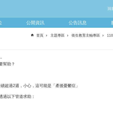
回
位
公開資訊
公告訊息
首頁
主題專區
衛生教育主軸專區
1
.
要幫助？
持續超過2週，小心，這可能是「產後憂鬱症」
透過以下管道求助：