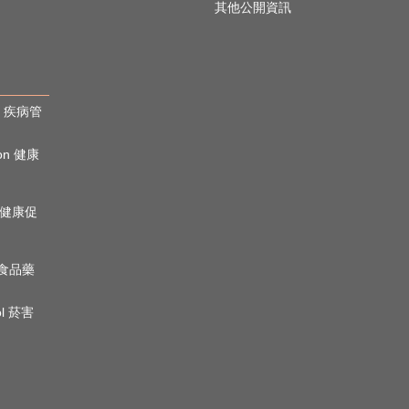
其他公開資訊
rol 疾病管
ion 健康
心理健康促
n 食品藥
ol 菸害