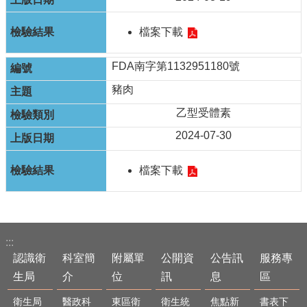
檔案下載
FDA南字第1132951180號
豬肉
乙型受體素
2024-07-30
檔案下載
:::
認識衛
科室簡
附屬單
公開資
公告訊
服務專
生局
介
位
訊
息
區
衛生局
醫政科
東區衛
衛生統
焦點新
書表下