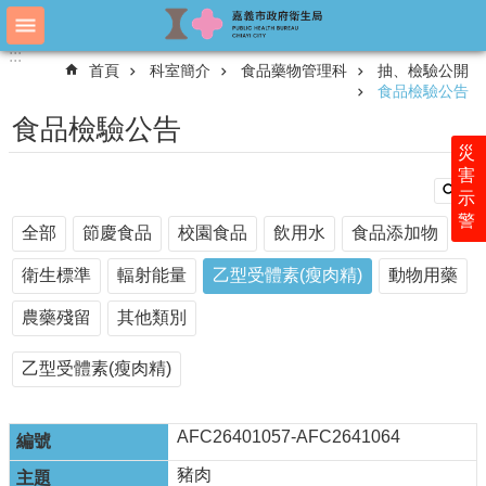
跳到主要內容區塊
:::
:::
進
首頁
科室簡介
食品藥物管理科
抽、檢驗公開
階
食品檢驗公告
搜
尋
食品檢驗公告
災
害
示
認
警
識
全部
節慶食品
校園食品
飲用水
食品添加物
衛
生
衛生標準
輻射能量
乙型受體素(瘦肉精)
動物用藥
局
農藥殘留
其他類別
科
室
乙型受體素(瘦肉精)
簡
介
AFC26401057-AFC2641064
附
屬
豬肉