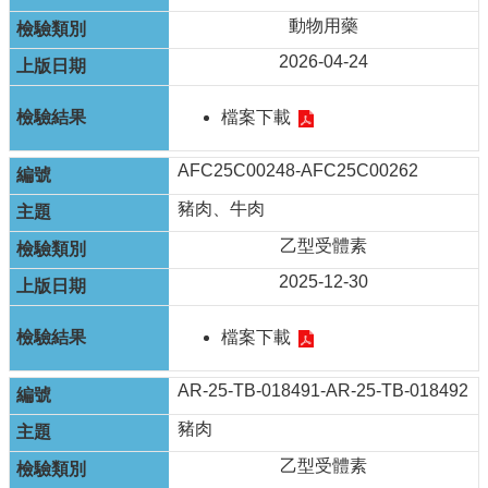
單
位
動物用藥
2026-04-24
公
開
資
檔案下載
訊
AFC25C00248-AFC25C00262
公
告
豬肉、牛肉
訊
息
乙型受體素
2025-12-30
服
務
專
檔案下載
區
AR-25-TB-018491-AR-25-TB-018492
主
題
豬肉
專
區
乙型受體素