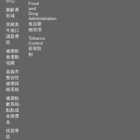
中心
Food
and
樂齡勇
Drug
壯城
Administration
食品藥
美豬美
物管理
牛進口
議題專
Tobacco
區
Control
菸害防
健康飲
制
食運動
地圖
嘉義市
整合性
健康篩
檢系統
健康點
數系統-
點點成
金換獎
金
疫苗專
區