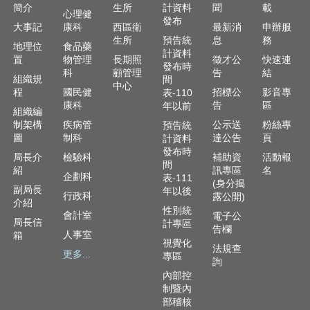
簡介
生所
計資料
聞
載
心理健
發布
大事記
康科
西區衛
最新消
申辦服
生所
預告統
息
務
地理位
食品藥
計資料
置
物管理
長期照
徵才公
快速連
發布時
科
顧管理
告
結
組織規
間
中心
程
國民健
招標公
影音專
表-110
康科
告
區
年以前
組織編
制架構
疾病管
公示送
粉絲專
預告統
圖
制科
達公告
頁
計資料
發布時
局長介
檢驗科
補助資
活動報
間
紹
訊專區
名
企劃科
表-111
(身分揭
副局長
年以後
行政科
露公開)
介紹
性別統
會計室
電子公
局長信
計專區
告欄
人事室
箱
視覺化
法規查
更多...
專區
詢
內部控
制暨內
部稽核