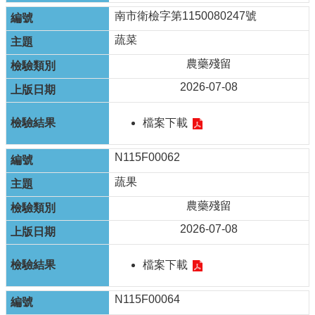
資
訊
南市衛檢字第1150080247號
安
蔬菜
全
政
農藥殘留
策
2026-07-08
隱
私
檔案下載
權
政
N115F00062
策
蔬果
資
料
農藥殘留
開
2026-07-08
放
宣
告
檔案下載
N115F00064