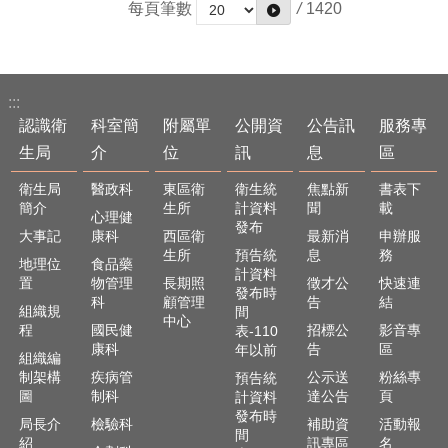
每頁筆數
/
1420
:::
認識衛
科室簡
附屬單
公開資
公告訊
服務專
生局
介
位
訊
息
區
衛生局
醫政科
東區衛
衛生統
焦點新
書表下
簡介
生所
計資料
聞
載
心理健
發布
大事記
康科
西區衛
最新消
申辦服
生所
預告統
息
務
地理位
食品藥
計資料
置
物管理
長期照
徵才公
快速連
發布時
科
顧管理
告
結
組織規
間
中心
程
國民健
招標公
影音專
表-110
康科
告
區
年以前
組織編
制架構
疾病管
公示送
粉絲專
預告統
圖
制科
達公告
頁
計資料
發布時
局長介
檢驗科
補助資
活動報
間
紹
訊專區
名