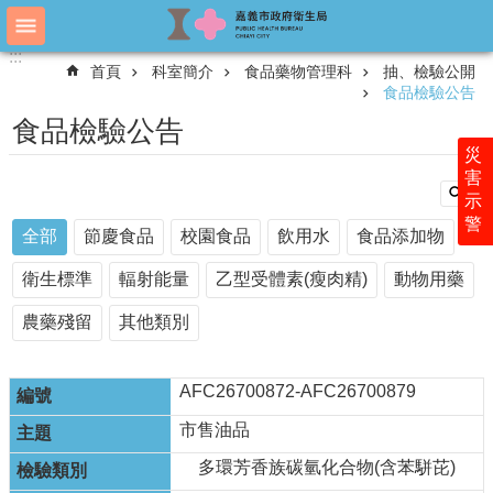
跳到主要內容區塊
:::
:::
進
首頁
科室簡介
食品藥物管理科
抽、檢驗公開
階
食品檢驗公告
搜
尋
食品檢驗公告
災
害
示
認
警
識
全部
節慶食品
校園食品
飲用水
食品添加物
衛
生
衛生標準
輻射能量
乙型受體素(瘦肉精)
動物用藥
局
農藥殘留
其他類別
科
室
簡
AFC26700872-AFC26700879
介
市售油品
附
多環芳香族碳氫化合物(含苯駢芘)
屬