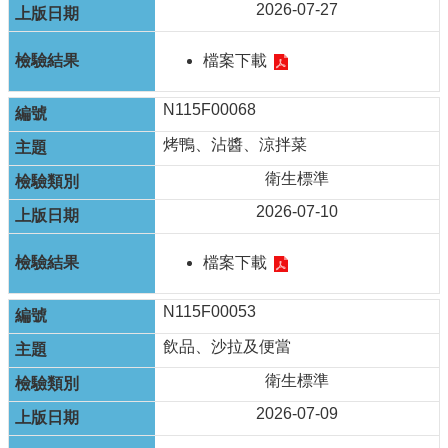
單
2026-07-27
位
檔案下載
公
開
資
N115F00068
訊
烤鴨、沾醬、涼拌菜
公
衛生標準
告
訊
2026-07-10
息
檔案下載
服
務
專
N115F00053
區
飲品、沙拉及便當
主
衛生標準
題
專
2026-07-09
區