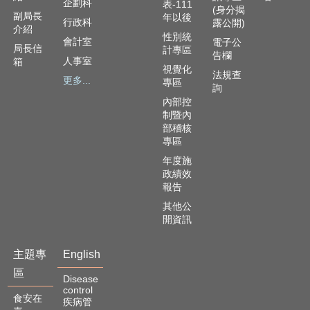
企劃科
表-111
(身分揭
副局長
年以後
行政科
露公開)
介紹
性別統
會計室
電子公
局長信
計專區
告欄
人事室
箱
視覺化
法規查
更多...
專區
詢
內部控
制暨內
部稽核
專區
年度施
政績效
報告
其他公
開資訊
主題專
English
區
Disease
control
食安在
疾病管