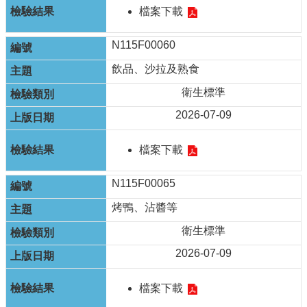
English
檔案下載
回
N115F00060
首
飲品、沙拉及熟食
頁
衛生標準
網
站
2026-07-09
導
覽
檔案下載
局
長
N115F00065
信
烤鴨、沾醬等
箱
衛生標準
粉
絲
2026-07-09
專
頁
檔案下載