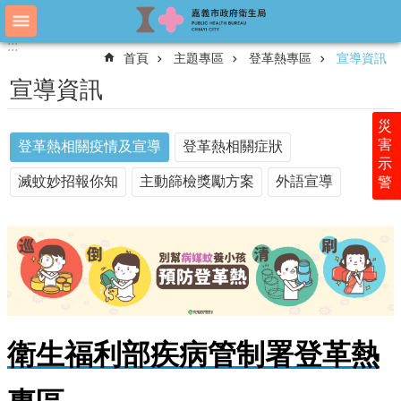
跳到主要內容區塊
:::
:::
進
首頁
主題專區
登革熱專區
宣導資訊
階
搜
宣導資訊
尋
災
害
登革熱相關疫情及宣導
登革熱相關症狀
示
認
滅蚊妙招報你知
主動篩檢獎勵方案
外語宣導
警
識
衛
生
局
科
室
簡
介
衛生福利部疾病管制署登革熱
附
屬