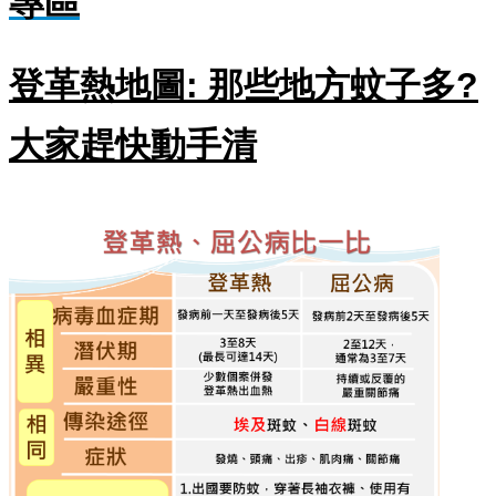
專區
單
位
公
登革熱地圖: 那些地方蚊子多?
開
資
大家趕快動手清
訊
公
告
訊
息
服
務
專
區
主
題
專
區