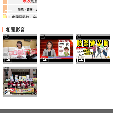
資
訊
安
全
政
策
相關影音
隱
私
權
政
策
資
料
開
放
宣
告