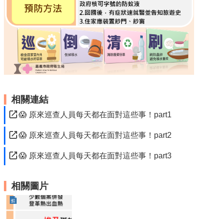
English
回
首
頁
網
站
導
相關連結
覽
😱 原來巡查人員每天都在面對這些事！part1
局
長
😱 原來巡查人員每天都在面對這些事！part2
信
箱
😱 原來巡查人員每天都在面對這些事！part3
粉
絲
相關圖片
專
頁