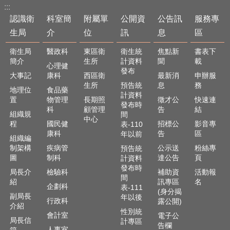
:::
認識衛
科室簡
附屬單
公開資
公告訊
服務專
生局
介
位
訊
息
區
衛生局
醫政科
東區衛
衛生統
焦點新
書表下
簡介
生所
計資料
聞
載
心理健
發布
大事記
康科
西區衛
最新消
申辦服
生所
預告統
息
務
地理位
食品藥
計資料
置
物管理
長期照
徵才公
快速連
發布時
科
顧管理
告
結
組織規
間
中心
程
國民健
招標公
影音專
表-110
康科
告
區
年以前
組織編
制架構
疾病管
公示送
粉絲專
預告統
圖
制科
達公告
頁
計資料
發布時
局長介
檢驗科
補助資
活動報
間
紹
訊專區
名
企劃科
表-111
(身分揭
副局長
年以後
行政科
露公開)
介紹
性別統
會計室
電子公
局長信
計專區
告欄
人事室
箱