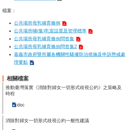
English
檔案：
回
公共場所母乳哺育條例
首
頁
公共場所哺(集)乳室設置及管理標準
公共場所母乳哺育條例問答集
網
站
公共場所母乳哺育條例問答集2
導
嘉義市政府暨所屬各機關性騷擾防治措施及申訴懲戒處
覽
理要點
局
長
相關檔案
信
推動臺灣落實《消除對婦女一切形式歧視公約》之策略及
箱
時程
粉
doc
絲
專
頁
消除對婦女一切形式歧視公約一般性建議