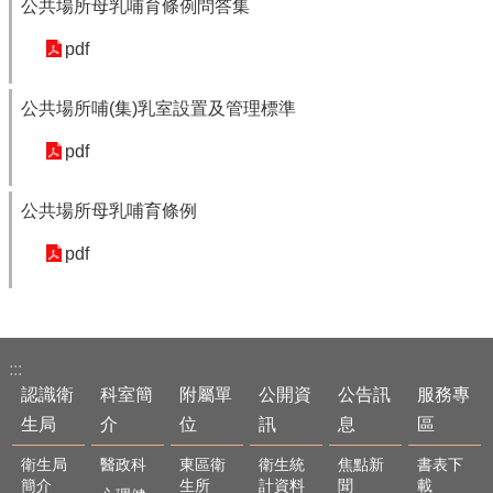
公共場所母乳哺育條例問答集
pdf
公共場所哺(集)乳室設置及管理標準
pdf
公共場所母乳哺育條例
pdf
:::
認識衛
科室簡
附屬單
公開資
公告訊
服務專
生局
介
位
訊
息
區
衛生局
醫政科
東區衛
衛生統
焦點新
書表下
簡介
生所
計資料
聞
載