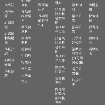
心理健
發布
大事記
康科
西區衛
最新消
申辦服
生所
預告統
息
務
地理位
食品藥
計資料
置
物管理
長期照
徵才公
快速連
發布時
科
顧管理
告
結
組織規
間
中心
程
國民健
招標公
影音專
表-110
康科
告
區
年以前
組織編
制架構
疾病管
公示送
粉絲專
預告統
圖
制科
達公告
頁
計資料
發布時
局長介
檢驗科
補助資
活動報
間
紹
訊專區
名
企劃科
表-111
(身分揭
副局長
年以後
行政科
露公開)
介紹
性別統
會計室
電子公
局長信
計專區
告欄
人事室
箱
視覺化
法規查
更多...
專區
詢
內部控
制暨內
部稽核
專區