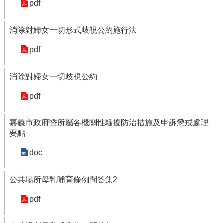
資
pdf
訊
安
消除對婦女一切形式歧視公約施行法
全
政
pdf
策
隱
消除對婦女一切歧視公約
私
權
pdf
政
策
嘉義市政府暨所屬各機關性騷擾防治措施及申訴懲戒處理
資
要點
料
doc
開
放
宣
公共場所母乳哺育條例問答集2
告
pdf