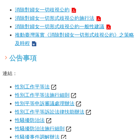
單
位
消除對婦女一切歧視公約
消除對婦女一切形式歧視公約施行法
公
開
消除對婦女一切形式歧視公約一般性建議
資
推動臺灣落實《消除對婦女一切形式歧視公約》之策略
訊
及時程
公
告
公告事項
訊
息
連結：
服
性別工作平等法
務
專
性別工作平等法施行細則
區
性別平等申訴審議處理辦法
性別工作平等訴訟法律扶助辦法
主
題
性騷擾防治法
專
性騷擾防治法施行細則
區
性騷擾事件調解辦法