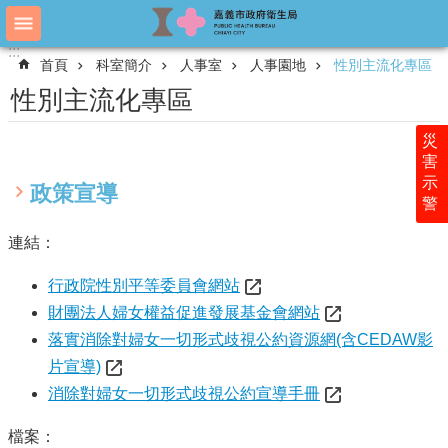
跳到主要內容區塊
:::
:::
進
首頁
科室簡介
人事室
人事園地
性別主流化專區
階
搜
性別主流化專區
尋
災
害
示
認
政策宣導
警
識
衛
連結：
生
局
行政院性別平等委員會網站
科
財團法人婦女權益促進發展基金會網站
室
落實消除對婦女一切形式歧視公約資源網(含CEDAW影
簡
片宣導)
介
消除對婦女一切形式歧視公約宣導手冊
附
屬
檔案：