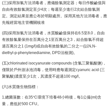
資
(三)採用加氯方法消毒者，應備餘氯測定器；每日作酸鹼值與
訊
自由有效餘氯測定至少4次；每週至少進行2次結合餘氯測
安
全
定。測定結果並應公布於明顯處所。採用其他方法消毒者，應
政
先報經當地主管機關核准
策
(四)採用加氯方法消毒者，水質酸鹼值保持在6.5至8.0，自由
隱
有效餘氯量保持在百萬分之1至百萬分之3，結合餘氯不得超
私
權
過百萬分之1 (1mg/l)或自由有效餘氯的二分之一(以N,N-
政
diethyl-p-phenylenediamine, DPD法檢測)。
策
(五)chlorinated isocyanurate compounds (含氯三聚氰酸鹽)，
資
僅限於戶外游泳池消毒，使用時應每週測定cyanuric acid (三
料
開
聚氰酸)濃度至少1次，其濃度不超過100 mg/l。
放
宣
(六)水質微生物指標：
告
1.總菌落數：在35℃環境下培養48小時後，每1公撮(ml)含
量，應低於500 CFU。