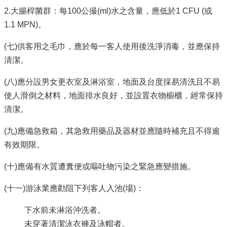
2.大腸桿菌群：每100公撮(ml)水之含量，應低於1 CFU (或
1.1 MPN)。
(七)供客用之毛巾，應於每一客人使用後洗淨消毒，並應保持
清潔。
(八)應分設男女更衣室及淋浴室，地面及台度採易清洗且不易
使人滑倒之材料，地面排水良好，並設置衣物櫥櫃，經常保持
清潔。
(九)應備急救箱，其急救用藥品及器材並應隨時補充且不得逾
有效期限。
(十)應備有水質遭糞便或嘔吐物污染之緊急應變措施。
(十一)游泳業應勸阻下列客人入池(場)：
下水前未淋浴沖洗者。
未穿著清潔泳衣褲及泳帽者。