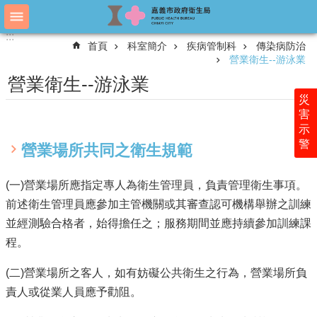
跳到主要內容區塊
:::
:::
進
首頁
科室簡介
疾病管制科
傳染病防治
階
營業衛生--游泳業
搜
尋
營業衛生--游泳業
災
害
示
認
警
識
營業場所共同之衛生規範
衛
生
(一)營業場所應指定專人為衛生管理員，負責管理衛生事項。
局
前述衛生管理員應參加主管機關或其審查認可機構舉辦之訓練
科
並經測驗合格者，始得擔任之；服務期間並應持續參加訓練課
室
程。
簡
介
(二)營業場所之客人，如有妨礙公共衛生之行為，營業場所負
附
責人或從業人員應予勸阻。
屬