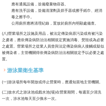
English
應有通風設備，並備廢棄物容器。
應有洗手設備，並備清潔劑及烘手器或擦手紙巾、經消
回
毒之擦手巾。
首
公用廁所應將清理紀錄，置放於廁所內明顯處備查。
頁
網
(八)營業場所之設施及用品，被法定傳染病原污染或有被污染
站
之虞者，應依傳染病防治法相關規定實施消毒、焚毀或為必要
導
之處置。營業場所之從業人員曾與法定傳染病病人接觸或疑似
覽
被傳染者，主管機關得依傳染病防治法相關規定予以必要之處
局
置。
長
信
游泳業衛生基準
箱
粉
(一)游泳場所每年開放或停止營業時，應通知當地主管機關。
絲
專
(二)放水式之游泳池或戲水池(場)在營業期間，每週至少清洗
頁
一次，涉水池每天至少換水一次。