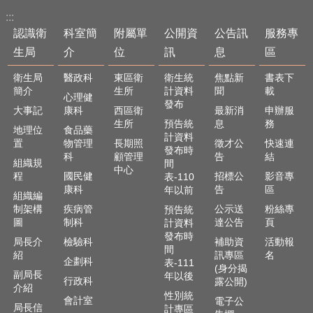
:::
認識衛
科室簡
附屬單
公開資
公告訊
服務專
生局
介
位
訊
息
區
衛生局
醫政科
東區衛
衛生統
焦點新
書表下
簡介
生所
計資料
聞
載
心理健
發布
大事記
康科
西區衛
最新消
申辦服
生所
預告統
息
務
地理位
食品藥
計資料
置
物管理
長期照
徵才公
快速連
發布時
科
顧管理
告
結
組織規
間
中心
程
國民健
招標公
影音專
表-110
康科
告
區
年以前
組織編
制架構
疾病管
公示送
粉絲專
預告統
圖
制科
達公告
頁
計資料
發布時
局長介
檢驗科
補助資
活動報
間
紹
訊專區
名
企劃科
表-111
(身分揭
副局長
年以後
行政科
露公開)
介紹
性別統
會計室
電子公
局長信
計專區