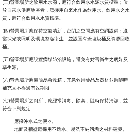
單
(三)營業場所之飲用水水源，應符合飲用水水源水質標準；位
位
於自來水供應地區者，應接用自來水作為飲用水。飲用水之水
質，應符合飲用水水質標準。
公
開
資
(四)營業場所應保持空氣清新，密閉之空間應有空調設備；適
訊
當採光或照明及環境整潔衛生；並設置有蓋垃圾桶及資源回收
桶。
公
告
(五)營業場所應設置病媒防治設施，避免有妨害衛生之病媒及
訊
息
孳生源。
服
(六)營業場所應備簡易急救箱，其急救用藥品及器材並應隨時
務
補充且不得逾有效期限。
專
區
(七)營業場所之廁所，應經常消毒、除臭，隨時保持清潔，並
主
符合下列規定：
題
專
應採沖水式之便器。
區
地面及牆壁應採用不透水、易洗不納污垢之材料建築。