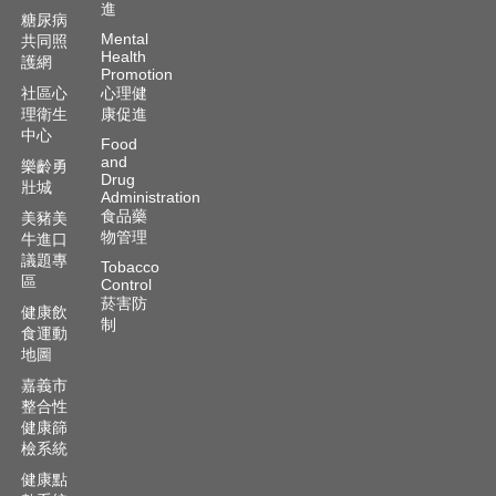
進
糖尿病
Mental
共同照
Health
護網
Promotion
社區心
心理健
理衛生
康促進
中心
Food
and
樂齡勇
Drug
壯城
Administration
食品藥
美豬美
物管理
牛進口
議題專
Tobacco
區
Control
菸害防
健康飲
制
食運動
地圖
嘉義市
整合性
健康篩
檢系統
健康點