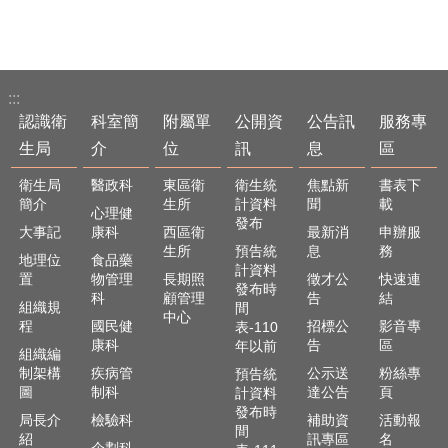
:::
認識衛
科室簡
附屬單
公開資
公告訊
服務專
生局
介
位
訊
息
區
衛生局
醫政科
東區衛
衛生統
焦點新
書表下
簡介
生所
計資料
聞
載
心理健
發布
大事記
康科
西區衛
最新消
申辦服
生所
預告統
息
務
地理位
食品藥
計資料
置
物管理
長期照
徵才公
快速連
發布時
科
顧管理
告
結
組織規
間
中心
程
國民健
招標公
影音專
表-110
康科
告
區
年以前
組織編
制架構
疾病管
公示送
粉絲專
預告統
圖
制科
達公告
頁
計資料
發布時
局長介
檢驗科
補助資
活動報
間
紹
訊專區
名