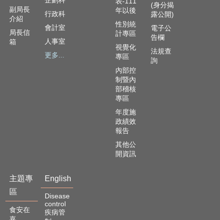
企劃科
表-111
(身分揭
副局長
年以後
行政科
露公開)
介紹
性別統
會計室
電子公
局長信
計專區
告欄
人事室
箱
視覺化
法規查
更多...
專區
詢
內部控
制暨內
部稽核
專區
年度施
政績效
報告
其他公
開資訊
主題專
English
區
Disease
control
食安在
疾病管
嘉