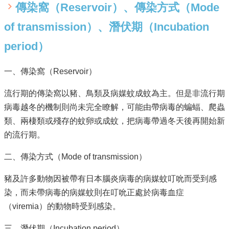
資
傳染窩（Reservoir）、傳染方式（Mode
訊
安
of transmission）、潛伏期（Incubation
全
政
period）
策
一、傳染窩（Reservoir）
隱
私
流行期的傳染窩以豬、鳥類及病媒蚊成蚊為主。但是非流行期
權
政
病毒越冬的機制則尚未完全瞭解，可能由帶病毒的蝙蝠、爬蟲
策
類、兩棲類或殘存的蚊卵或成蚊，把病毒帶過冬天後再開始新
的流行期。
資
料
二、傳染方式（Mode of transmission）
開
放
豬及許多動物因被帶有日本腦炎病毒的病媒蚊叮吮而受到感
宣
告
染，而未帶病毒的病媒蚊則在叮吮正處於病毒血症
（viremia）的動物時受到感染。
三、潛伏期（Incubation period）