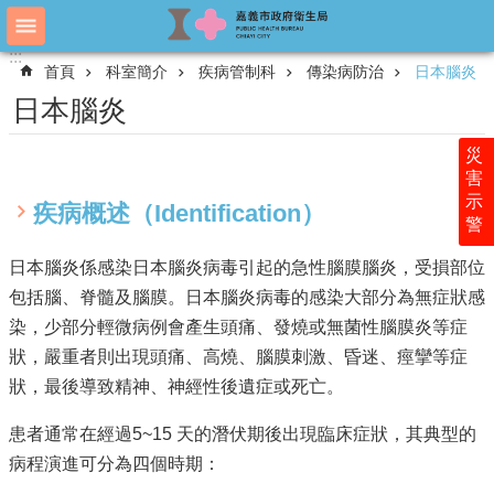
跳到主要內容區塊
:::
:::
進
首頁
科室簡介
疾病管制科
傳染病防治
日本腦炎
階
搜
日本腦炎
尋
災
害
示
認
疾病概述（Identification）
警
識
衛
日本腦炎係感染日本腦炎病毒引起的急性腦膜腦炎，受損部位
生
包括腦、脊髓及腦膜。日本腦炎病毒的感染大部分為無症狀感
局
染，少部分輕微病例會產生頭痛、發燒或無菌性腦膜炎等症
科
狀，嚴重者則出現頭痛、高燒、腦膜刺激、昏迷、痙攣等症
室
簡
狀，最後導致精神、神經性後遺症或死亡。
介
患者通常在經過5~15 天的潛伏期後出現臨床症狀，其典型的
附
病程演進可分為四個時期：
屬