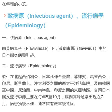
在年輕的小孩。
English
回
致病原（Infectious agent）、流行病學
首
（Epidemiology）
頁
網
一、致病原（Infectious agent）
站
導
由黃病毒科（Flaviviridae）下，黃病毒屬（flavivirus）中的
覽
日本腦炎病毒引起。
局
長
二、流行病學（Epidemiology）
信
箱
發生在北起西伯利亞、日本延伸至臺灣、菲律賓、馬來西亞，
印尼、斯里蘭卡、澳大利亞之間的西太平洋諸島嶼，及由韓國
粉
至中國、尼泊爾、中南半島、印度之間的東亞地區。台灣日本
絲
專
腦炎流行季節主要在每年5至10月，病例高峰通常出現在7
頁
月。病患預後不佳，通常留有嚴重後遺症。