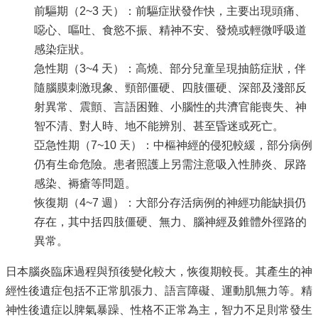
單
前驅期（2~3 天）：前驅症狀發作快，主要出現頭痛、
位
噁心、嘔吐、食慾不振、精神不安、發燒或輕微呼吸道
公
感染症狀。
開
急性期（3~4 天）：高燒、部分兒童呈現抽筋症狀，伴
資
隨腦膜刺激現象、頸部僵硬、四肢僵硬、深部及淺部反
訊
射異常、震顫、言語困難、小腦性的共濟官能喪失、神
公
智不清、對人時、地不能辨別、甚至昏迷或死亡。
告
訊
亞急性期（7~10 天）：中樞神經的侵犯較緩，部分病例
息
仍有生命危險。患者照護上另需注意吸入性肺炎、尿路
感染、褥瘡等問題。
服
務
恢復期（4~7 週）：大部分存活病例的神經功能缺損仍
專
存在，其中括四肢僵硬、無力、腦神經及錐體外徑路的
區
異常。
主
日本腦炎臨床過程與預後變化較大，恢復期較長。其產生的神
題
專
經性後遺症包括不正常肌張力、語言障礙、運動肌無力等。精
區
神性後遺症以脾氣暴躁、性格不正常為主，智力不足則常發生