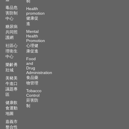
資
制
訊
毒品危
Health
安
害防制
promotion
健康促
全
中心
進
政
糖尿病
策
Mental
共同照
Health
護網
Promotion
隱
社區心
心理健
私
理衛生
康促進
權
中心
Food
政
and
樂齡勇
策
Drug
壯城
Administration
資
食品藥
美豬美
料
物管理
牛進口
開
議題專
Tobacco
區
放
Control
菸害防
宣
健康飲
制
告
食運動
地圖
嘉義市
整合性