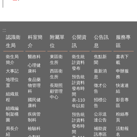
單
位
公
開
:::
資
認識衛
科室簡
附屬單
公開資
公告訊
服務專
訊
生局
介
位
訊
息
區
公
告
衛生局
醫政科
東區衛
衛生統
焦點新
書表下
訊
簡介
生所
計資料
聞
載
心理健
發布
息
大事記
康科
西區衛
最新消
申辦服
生所
預告統
息
務
地理位
食品藥
服
計資料
置
物管理
長期照
徵才公
快速連
務
發布時
科
顧管理
告
結
專
組織規
間
中心
區
程
國民健
招標公
影音專
表-110
康科
告
區
年以前
組織編
主
制架構
疾病管
公示送
粉絲專
預告統
題
圖
制科
達公告
頁
計資料
專
發布時
局長介
檢驗科
補助資
活動報
區
間
紹
訊專區
名