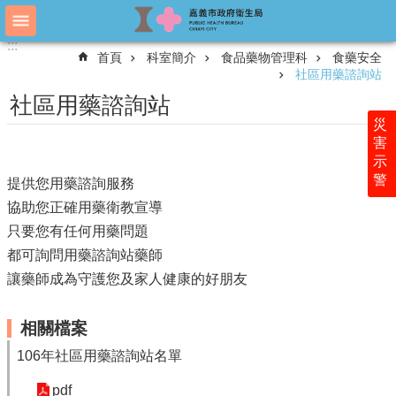
跳到主要內容區塊
:::
:::
進
首頁
科室簡介
食品藥物管理科
食藥安全
階
社區用藥諮詢站
搜
尋
社區用藥諮詢站
災
害
示
認
警
識
提供您用藥諮詢服務
衛
協助您正確用藥衛教宣導
生
只要您有任何用藥問題
局
都可詢問用藥諮詢站藥師
科
讓藥師成為守護您及家人健康的好朋友
室
簡
相關檔案
介
106年社區用藥諮詢站名單
附
屬
pdf