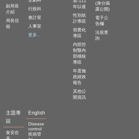
企劃科
表-111
(身分揭
English
副局長
年以後
行政科
露公開)
介紹
性別統
會計室
電子公
回
局長信
計專區
告欄
首
人事室
箱
視覺化
頁
法規查
更多...
專區
詢
網
內部控
站
制暨內
導
部稽核
專區
覽
年度施
局
政績效
長
報告
信
其他公
箱
開資訊
粉
絲
主題專
English
專
區
Disease
頁
control
食安在
疾病管
嘉