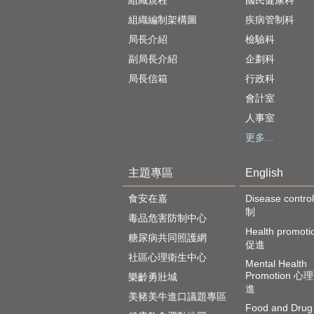
組織規程
國民健康科
組織編制架構圖
疾病管制科
局長介紹
檢驗科
副局長介紹
企劃科
局長信箱
行政科
會計室
人事室
更多...
主題專區
English
食安在嘉
Disease cont
制
毒品危害防制中心
Health promot
糖尿病共同照護網
促進
社區心理衛生中心
Mental Health
Promotion 
樂齡勇壯城
進
美豬美牛進口議題專區
Food and Drug