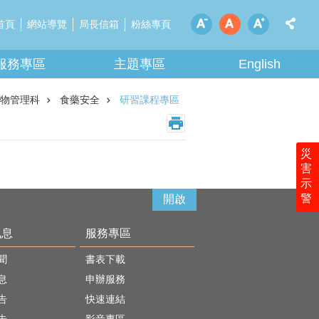
首頁
網站導覽
局長信箱
粉絲專頁
服務專區
主題專區
English
物管理科
食藥安全
研習課程專區
災
害
示
警
開啟
訊息
服務專區
聞
書表下載
息
申辦服務
告
快速連結