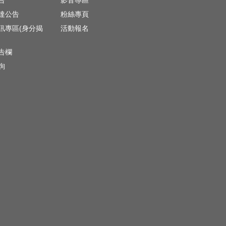
告
影音專區
達公告
粉絲專頁
訊專區(身分揭
活動報名
)
告欄
詢