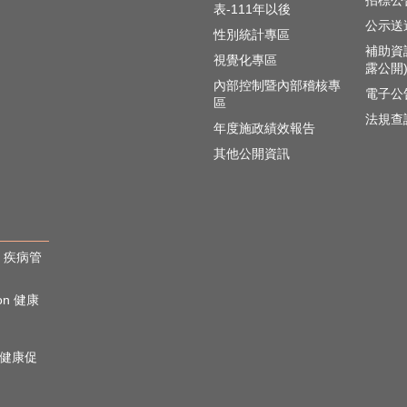
招標公
表-111年以後
公示送
性別統計專區
補助資
視覺化專區
露公開
內部控制暨內部稽核專
電子公
區
法規查
年度施政績效報告
其他公開資訊
rol 疾病管
ion 健康
心理健康促