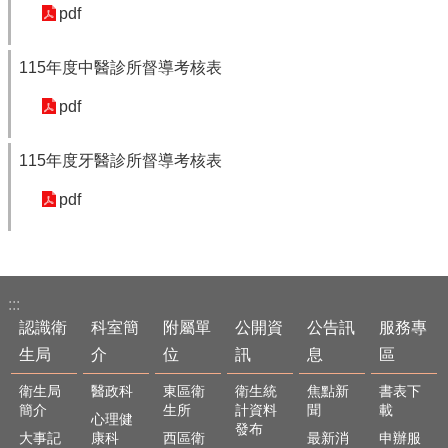
單
pdf
位
公
115年度中醫診所督導考核表
開
資
pdf
訊
115年度牙醫診所督導考核表
公
告
pdf
訊
息
服
務
:::
專
區
認識衛
科室簡
附屬單
公開資
公告訊
服務專
生局
介
位
訊
息
區
主
題
衛生局
醫政科
東區衛
衛生統
焦點新
書表下
專
簡介
生所
計資料
聞
載
心理健
區
發布
大事記
康科
西區衛
最新消
申辦服