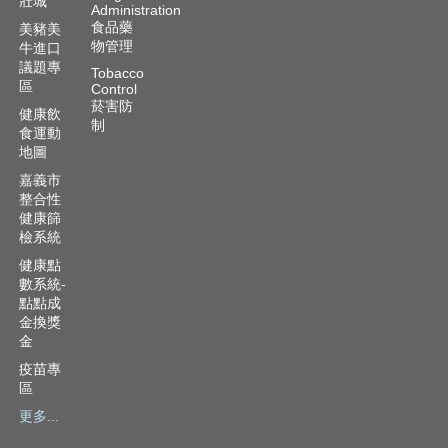
壯城
Administration
食品藥
美豬美
物管理
牛進口
議題專
Tobacco
區
Control
菸害防
健康飲
制
食運動
地圖
嘉義市
整合性
健康篩
檢系統
健康點
數系統-
點點成
金換獎
金
疫苗專
區
更多...