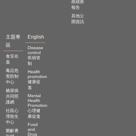
資
政績效
訊
報告
安
其他公
全
開資訊
政
策
主題專
English
隱
區
Disease
私
control
食安在
權
疾病管
嘉
政
制
策
毒品危
Health
害防制
promotion
資
健康促
中心
料
進
糖尿病
開
Mental
共同照
放
Health
護網
Promotion
宣
社區心
心理健
告
理衛生
康促進
中心
Food
and
樂齡勇
Drug