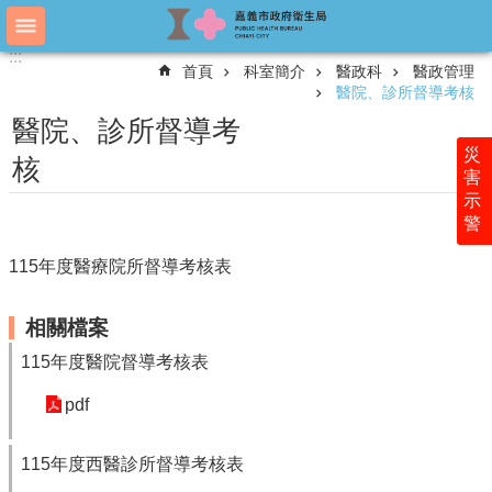
跳到主要內容區塊
:::
:::
進
首頁
科室簡介
醫政科
醫政管理
階
醫院、診所督導考核
搜
尋
醫院、診所督導考
災
核
害
示
認
警
識
衛
115年度醫療院所督導考核表
生
局
相關檔案
科
室
115年度醫院督導考核表
簡
pdf
介
附
115年度西醫診所督導考核表
屬