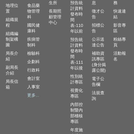
生所
預告統
息
務
English
地理位
食品藥
計資料
置
物管理
長期照
徵才公
快速連
發布時
科
顧管理
告
結
回
組織規
間
中心
首
程
國民健
招標公
影音專
表-110
頁
康科
告
區
年以前
組織編
制架構
疾病管
公示送
粉絲專
預告統
網
圖
制科
達公告
頁
計資料
站
發布時
局長介
檢驗科
補助資
活動報
導
間
紹
訊專區
名
覽
企劃科
表-111
(身分揭
副局長
年以後
行政科
露公開)
局
介紹
性別統
長
會計室
電子公
局長信
計專區
信
告欄
人事室
箱
視覺化
箱
法規查
更多...
專區
詢
粉
內部控
絲
制暨內
專
部稽核
頁
專區
年度施