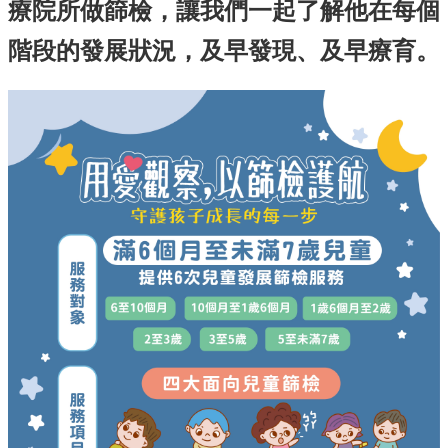
療院所做篩檢，讓我們一起了解他在每個
English
階段的發展狀況，及早發現、及早療育。
回
首
頁
網
站
導
覽
局
長
信
箱
粉
絲
專
頁