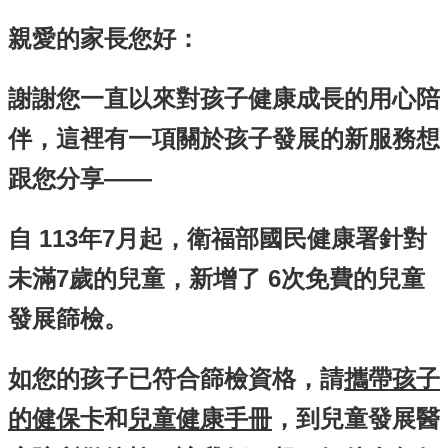
單
位
親愛的家長您好：
公
開
謝謝您一直以來對孩子健康成長的用心陪
資
訊
伴，這裡有一項關於孩子發展的新服務想
公
跟您分享——
告
訊
息
自 113年7月起，衛福部國民健康署針對
服
未滿7歲的兒童，新增了 6次免費的兒童
務
專
發展篩檢。
區
主
如您的孩子已符合篩檢資格
，請
攜帶孩子
題
專
的健保卡
和
兒童健康手冊
，到兒童發展醫
區