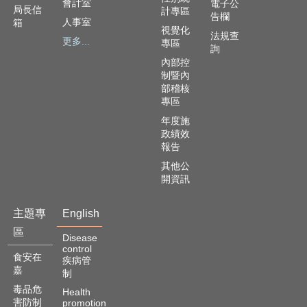
會計室
電子公
局長信
計專區
告欄
人事室
箱
視覺化
法規查
更多...
專區
詢
內部控
制暨內
部稽核
專區
年度施
政績效
報告
其他公
開資訊
主題專
English
區
Disease
control
食安在
疾病管
嘉
制
毒品危
Health
害防制
promotion