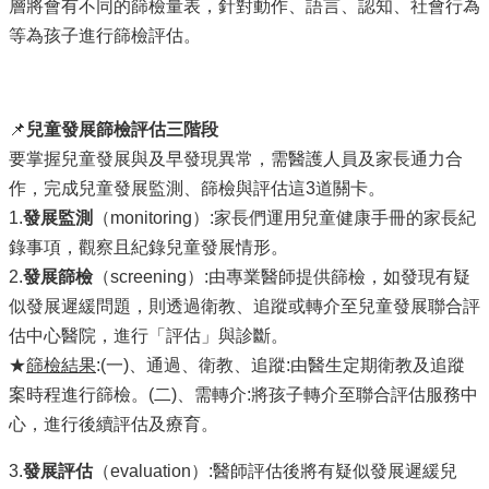
層將會有不同的篩檢量表，針對動作、語言、認知、社會行為
等為孩子進行篩檢評估。
📌
兒童發展篩檢評估三階段
要掌握兒童發展與及早發現異常，需醫護人員及家長通力合
作，完成兒童發展監測、篩檢與評估這3道關卡。
1.
發展監測
（monitoring）:家長們運用兒童健康手冊的家長紀
錄事項，觀察且紀錄兒童發展情形。
2.
發展篩檢
（screening）:由專業醫師提供篩檢，如發現有疑
似發展遲緩問題，則透過衛教、追蹤或轉介至兒童發展聯合評
估中心醫院，進行「評估」與診斷。
★
篩檢結果
:(一)、通過、衛教、追蹤:由醫生定期衛教及追蹤
案時程進行篩檢。(二)、需轉介:將孩子轉介至聯合評估服務中
心，進行後續評估及療育。
3.
發展評估
（evaluation）:醫師評估後將有疑似發展遲緩兒