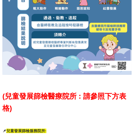
資
訊
安
全
政
策
隱
私
權
政
策
資
料
開
(兒童發展篩檢醫療院所 : 請參照下方表
放
宣
格)
告
📌
兒童發展篩檢服務院所: