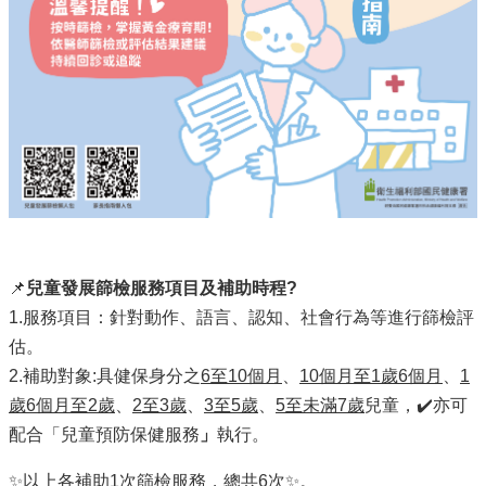
📌
兒童發展篩檢服務項目及補助時程?
1.服務項目：針對動作、語言、認知、社會行為等進行篩檢評
估。
2.補助對象:具健保身分之
6至10個月
、
10個月至1歲6個月
、
1
歲6個月至2歲
、
2至3歲
、
3至5歲
、
5至未滿7歲
兒童，✔️亦可
配合「兒童預防保健服務
」
執行。
✨以上各補助1次篩檢服務，總共6次✨。