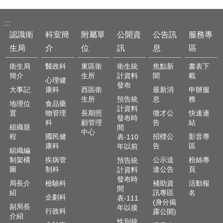
:::
認識衛
科室簡
附屬單
公開資
公告訊
服務專
生局
介
位
訊
息
區
衛生局
醫政科
東區衛
衛生統
焦點新
書表下
簡介
生所
計資料
聞
載
心理健
發布
大事記
康科
西區衛
最新消
申辦服
生所
預告統
息
務
地理位
食品藥
計資料
置
物管理
長期照
徵才公
快速連
發布時
科
顧管理
告
結
組織規
間
中心
程
國民健
招標公
影音專
表-110
康科
告
區
年以前
組織編
制架構
疾病管
公示送
粉絲專
預告統
圖
制科
達公告
頁
計資料
發布時
局長介
檢驗科
補助資
活動報
間
紹
訊專區
名
企劃科
表-111
(身分揭
副局長
年以後
行政科
露公開)
介紹
性別統