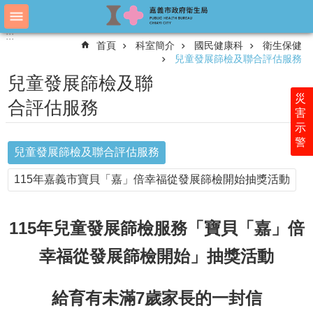
跳到主要內容區塊
:::
:::
進
首頁
科室簡介
國民健康科
衛生保健
階
兒童發展篩檢及聯合評估服務
搜
尋
兒童發展篩檢及聯
災
合評估服務
害
示
認
警
識
兒童發展篩檢及聯合評估服務
衛
生
115年嘉義市寶貝「嘉」倍幸福從發展篩檢開始抽獎活動
局
科
115年兒童發展篩檢服務「寶貝「嘉」倍
室
簡
幸福從發展篩檢開始」抽獎活動
介
附
給育有未滿7歲家長的一封信
屬