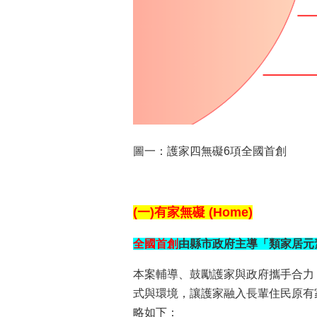
圖一：護家四無礙6項全國首創
(一
)
有家無礙
(Home)
全國首創
由縣市政府主導「類家居元
本案輔導、鼓勵護家與政府攜手合力
式與環境，讓護家融入長輩住民原有
略如下：