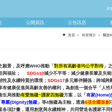
回
位
公開資訊
公告訊息
首頁
科室簡介
醫政
之願景，及呼應WHO推動「
對所有高齡者均公平對待
」
活與福祉；
SDGs10
減少不平等：減少健康長輩及失能
韌性及永續特質的環境；
SDGs17
多元夥伴關係：跨域跨
享有健康促進與高齡友善的權利
，為創造一個合乎「人性
衛生局推動
有愛無礙~護家四無礙
方案，以
「有家
(Home)
「尊嚴
(Dignity)
無礙
」
等4無礙為主軸，透過
6
項全國首創
案各項計畫，運用創意與永續精神，共同營造各護家不同