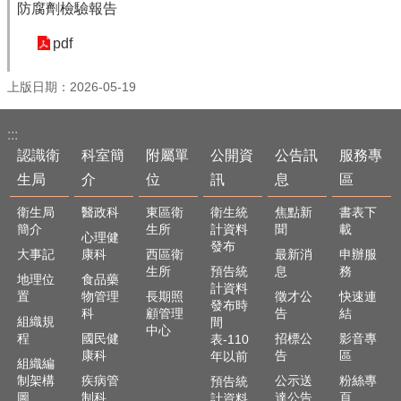
防腐劑檢驗報告
English
pdf
回
首
上版日期：2026-05-19
頁
網
:::
站
認識衛
科室簡
附屬單
公開資
公告訊
服務專
導
生局
介
位
訊
息
區
覽
衛生局
醫政科
東區衛
衛生統
焦點新
書表下
局
簡介
生所
計資料
聞
載
長
心理健
發布
信
大事記
康科
西區衛
最新消
申辦服
箱
生所
預告統
息
務
地理位
食品藥
計資料
置
物管理
長期照
徵才公
快速連
粉
發布時
科
顧管理
告
結
組織規
間
絲
中心
程
國民健
招標公
影音專
表-110
專
康科
告
區
年以前
頁
組織編
制架構
疾病管
公示送
粉絲專
預告統
圖
制科
達公告
頁
計資料