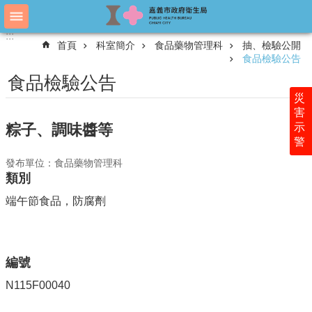
跳到主要內容區塊
:::
:::
進
首頁
科室簡介
食品藥物管理科
抽、檢驗公開
階
食品檢驗公告
搜
尋
食品檢驗公告
災
害
示
粽子、調味醬等
認
警
識
衛
發布單位：食品藥物管理科
生
類別
局
端午節食品，防腐劑
科
室
簡
介
編號
附
N115F00040
屬