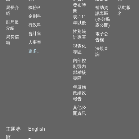
資
發布時
訊
局長介
檢驗科
補助資
活動報
間
安
紹
訊專區
名
企劃科
表-111
(身分揭
全
副局長
年以後
行政科
露公開)
政
介紹
性別統
策
會計室
電子公
局長信
計專區
告欄
人事室
箱
隱
視覺化
法規查
更多...
私
專區
詢
權
內部控
政
制暨內
策
部稽核
專區
資
年度施
料
政績效
開
報告
放
其他公
宣
開資訊
告
主題專
English
區