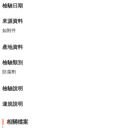
單
檢驗日期
位
公
來源資料
開
資
如附件
訊
公
產地資料
告
訊
檢驗類別
息
防腐劑
服
務
專
檢驗說明
區
違規說明
主
題
專
相關檔案
區