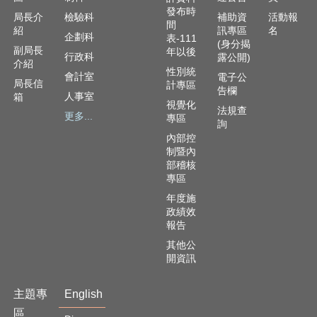
資
發布時
訊
局長介
檢驗科
補助資
活動報
間
安
紹
訊專區
名
企劃科
表-111
(身分揭
全
副局長
年以後
行政科
露公開)
政
介紹
性別統
策
會計室
電子公
局長信
計專區
告欄
人事室
箱
隱
視覺化
法規查
更多...
私
專區
詢
權
內部控
政
制暨內
策
部稽核
專區
資
年度施
料
政績效
開
報告
放
其他公
宣
開資訊
告
主題專
English
區