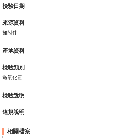
單
檢驗日期
位
公
來源資料
開
資
如附件
訊
公
產地資料
告
訊
檢驗類別
息
過氧化氫
服
務
專
檢驗說明
區
違規說明
主
題
專
相關檔案
區