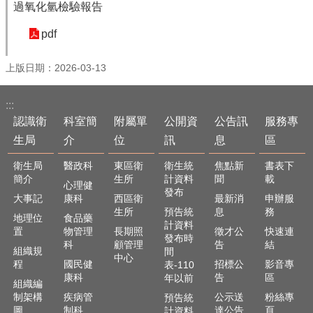
過氧化氫檢驗報告
English
pdf
回
首
上版日期：2026-03-13
頁
網
:::
站
認識衛
科室簡
附屬單
公開資
公告訊
服務專
導
生局
介
位
訊
息
區
覽
衛生局
醫政科
東區衛
衛生統
焦點新
書表下
局
簡介
生所
計資料
聞
載
長
心理健
發布
信
大事記
康科
西區衛
最新消
申辦服
箱
生所
預告統
息
務
地理位
食品藥
計資料
置
物管理
長期照
徵才公
快速連
粉
發布時
科
顧管理
告
結
組織規
間
絲
中心
程
國民健
招標公
影音專
表-110
專
康科
告
區
年以前
頁
組織編
制架構
疾病管
公示送
粉絲專
預告統
圖
制科
達公告
頁
計資料