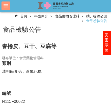
跳到主要內容區塊
:::
:::
進
首頁
科室簡介
食品藥物管理科
抽、檢驗公開
階
食品檢驗公告
搜
尋
食品檢驗公告
災
害
示
春捲皮、豆干、豆腐等
認
警
識
衛
發布單位：食品藥物管理科
生
類別
局
清明節食品，過氧化氫
科
室
簡
介
編號
附
N115F00022
屬