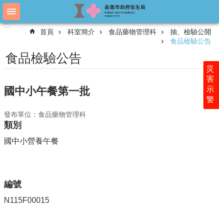
跳到主要內容區塊
:::
:::
進
首頁
科室簡介
食品藥物管理科
抽、檢驗公開
階
食品檢驗公告
搜
尋
食品檢驗公告
災
害
示
國中小午餐第一批
認
警
識
衛
發布單位：食品藥物管理科
生
類別
局
國中小營養午餐
科
室
簡
介
編號
附
N115F00015
屬