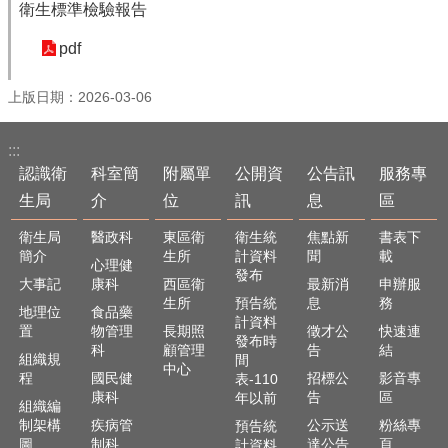
衛生標準檢驗報告
English
pdf
回
首
上版日期：2026-03-06
頁
網
:::
站
認識衛
科室簡
附屬單
公開資
公告訊
服務專
導
生局
介
位
訊
息
區
覽
衛生局
醫政科
東區衛
衛生統
焦點新
書表下
局
簡介
生所
計資料
聞
載
長
心理健
發布
信
大事記
康科
西區衛
最新消
申辦服
箱
生所
預告統
息
務
地理位
食品藥
計資料
置
物管理
長期照
徵才公
快速連
粉
發布時
科
顧管理
告
結
組織規
間
絲
中心
程
國民健
招標公
影音專
表-110
專
康科
告
區
年以前
頁
組織編
制架構
疾病管
公示送
粉絲專
預告統
圖
制科
達公告
頁
計資料