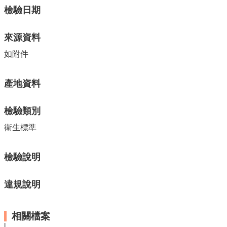
單
檢驗日期
位
公
來源資料
開
資
如附件
訊
公
產地資料
告
訊
檢驗類別
息
衛生標準
服
務
專
檢驗說明
區
違規說明
主
題
專
相關檔案
區