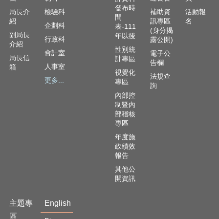
資
發布時
訊
局長介
檢驗科
補助資
活動報
間
安
紹
訊專區
名
企劃科
表-111
(身分揭
全
副局長
年以後
行政科
露公開)
政
介紹
性別統
策
會計室
電子公
局長信
計專區
告欄
人事室
箱
隱
視覺化
法規查
更多...
私
專區
詢
權
內部控
政
制暨內
策
部稽核
專區
資
年度施
料
政績效
開
報告
放
其他公
宣
開資訊
告
主題專
English
區