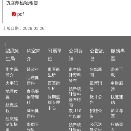
防腐劑檢驗報告
English
pdf
回
首
上版日期：2026-01-26
頁
網
:::
站
認識衛
科室簡
附屬單
公開資
公告訊
服務專
導
生局
介
位
訊
息
區
覽
衛生局
醫政科
東區衛
衛生統
焦點新
書表下
局
簡介
生所
計資料
聞
載
長
心理健
發布
信
大事記
康科
西區衛
最新消
申辦服
箱
生所
預告統
息
務
地理位
食品藥
計資料
置
物管理
長期照
徵才公
快速連
粉
發布時
科
顧管理
告
結
組織規
間
絲
中心
程
國民健
招標公
影音專
表-110
專
康科
告
區
年以前
頁
組織編
制架構
疾病管
公示送
粉絲專
預告統
圖
制科
達公告
頁
計資料