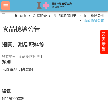
跳到主要內容區塊
:::
:::
進
首頁
科室簡介
食品藥物管理科
抽、檢驗公開
階
食品檢驗公告
搜
尋
食品檢驗公告
災
害
示
湯圓、甜品配料等
認
警
識
衛
發布單位：食品藥物管理科
生
類別
局
元宵食品，防腐劑
科
室
簡
介
編號
附
N115F00005
屬