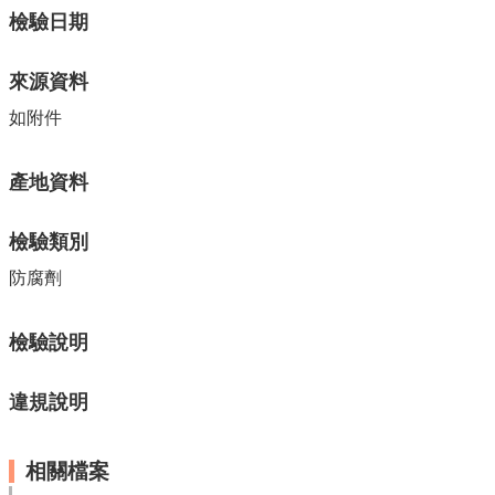
單
檢驗日期
位
公
來源資料
開
資
如附件
訊
公
產地資料
告
訊
檢驗類別
息
防腐劑
服
務
專
檢驗說明
區
違規說明
主
題
專
相關檔案
區