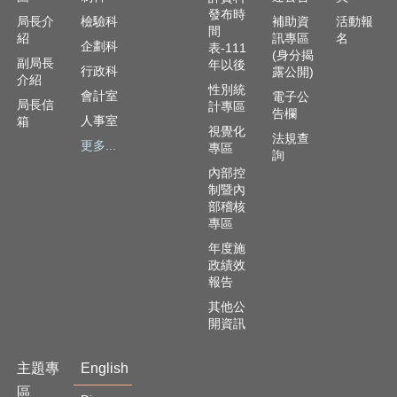
資
發布時
訊
局長介
檢驗科
補助資
活動報
間
安
紹
訊專區
名
企劃科
表-111
(身分揭
全
副局長
年以後
行政科
露公開)
政
介紹
性別統
策
會計室
電子公
局長信
計專區
告欄
人事室
箱
隱
視覺化
法規查
更多...
私
專區
詢
權
內部控
政
制暨內
策
部稽核
專區
資
年度施
料
政績效
開
報告
放
其他公
宣
開資訊
告
主題專
English
區