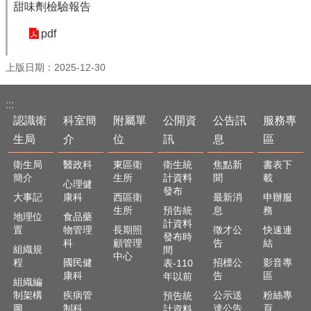
甜味劑檢驗報告
English
pdf
回
首
上版日期：2025-12-30
頁
網
:::
站
認識衛
科室簡
附屬單
公開資
公告訊
服務專
導
生局
介
位
訊
息
區
覽
衛生局
醫政科
東區衛
衛生統
焦點新
書表下
局
簡介
生所
計資料
聞
載
長
心理健
發布
信
大事記
康科
西區衛
最新消
申辦服
箱
生所
預告統
息
務
地理位
食品藥
計資料
置
物管理
長期照
徵才公
快速連
粉
發布時
科
顧管理
告
結
組織規
間
絲
中心
程
國民健
招標公
影音專
表-110
專
康科
告
區
年以前
頁
組織編
制架構
疾病管
公示送
粉絲專
預告統
圖
制科
達公告
頁
計資料