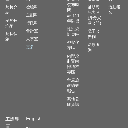
資
發布時
訊
局長介
檢驗科
補助資
活動報
間
安
紹
訊專區
名
企劃科
表-111
(身分揭
全
副局長
年以後
行政科
露公開)
政
介紹
性別統
策
會計室
電子公
局長信
計專區
告欄
人事室
箱
隱
視覺化
法規查
更多...
私
專區
詢
權
內部控
政
制暨內
策
部稽核
專區
資
年度施
料
政績效
開
報告
放
其他公
宣
開資訊
告
主題專
English
區