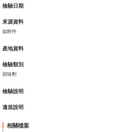
單
檢驗日期
位
公
來源資料
開
資
如附件
訊
公
產地資料
告
訊
檢驗類別
息
甜味劑
服
務
專
檢驗說明
區
違規說明
主
題
專
相關檔案
區