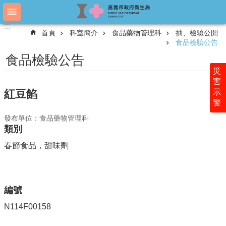
跳到主要內容區塊
:::
:::
進
首頁
科室簡介
食品藥物管理科
抽、檢驗公開
階
食品檢驗公告
搜
尋
食品檢驗公告
災
害
示
紅豆餡
認
警
識
衛
發布單位：食品藥物管理科
生
類別
局
春節食品，甜味劑
科
室
簡
介
編號
附
N114F00158
屬