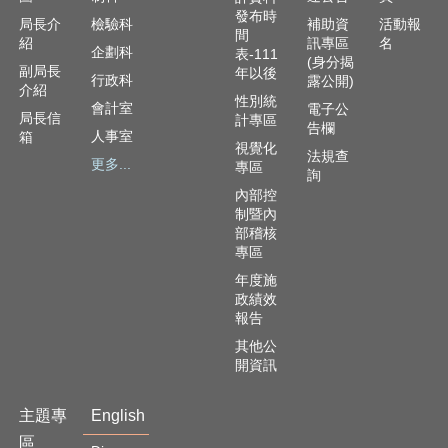
資
發布時
訊
局長介
檢驗科
補助資
活動報
間
安
紹
訊專區
名
企劃科
表-111
(身分揭
全
副局長
年以後
行政科
露公開)
政
介紹
性別統
策
會計室
電子公
局長信
計專區
告欄
人事室
箱
隱
視覺化
法規查
更多...
私
專區
詢
權
內部控
政
制暨內
策
部稽核
專區
資
年度施
料
政績效
開
報告
放
其他公
宣
開資訊
告
主題專
English
區