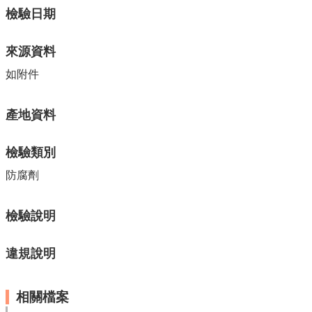
單
檢驗日期
位
公
來源資料
開
資
如附件
訊
公
產地資料
告
訊
檢驗類別
息
防腐劑
服
務
專
檢驗說明
區
違規說明
主
題
專
相關檔案
區