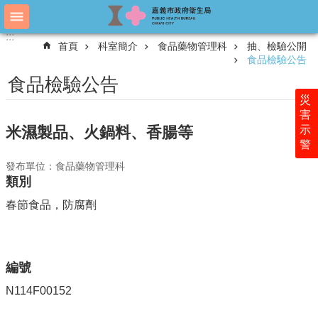
跳到主要內容區塊
:::
:::
進
首頁
科室簡介
食品藥物管理科
抽、檢驗公開
階
食品檢驗公告
搜
尋
食品檢驗公告
災
害
示
米濕製品、火鍋料、香腸等
認
警
識
衛
發布單位：食品藥物管理科
生
類別
局
春節食品，防腐劑
科
室
簡
介
編號
附
N114F00152
屬