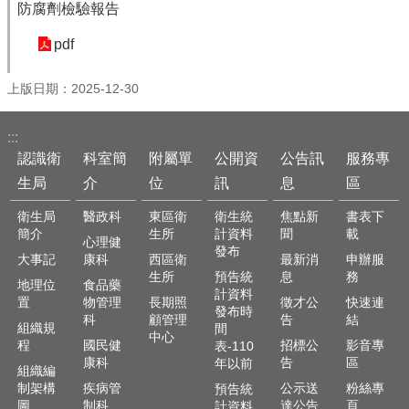
防腐劑檢驗報告
English
pdf
回
首
上版日期：2025-12-30
頁
網
:::
站
認識衛
科室簡
附屬單
公開資
公告訊
服務專
導
生局
介
位
訊
息
區
覽
衛生局
醫政科
東區衛
衛生統
焦點新
書表下
局
簡介
生所
計資料
聞
載
長
心理健
發布
信
大事記
康科
西區衛
最新消
申辦服
箱
生所
預告統
息
務
地理位
食品藥
計資料
置
物管理
長期照
徵才公
快速連
粉
發布時
科
顧管理
告
結
組織規
間
絲
中心
程
國民健
招標公
影音專
表-110
專
康科
告
區
年以前
頁
組織編
制架構
疾病管
公示送
粉絲專
預告統
圖
制科
達公告
頁
計資料