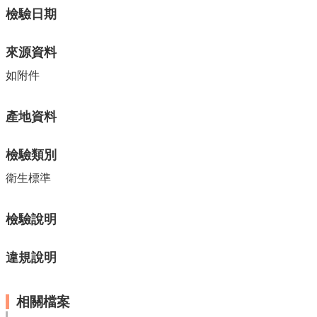
單
檢驗日期
位
公
來源資料
開
資
如附件
訊
公
產地資料
告
訊
檢驗類別
息
衛生標準
服
務
專
檢驗說明
區
違規說明
主
題
專
相關檔案
區