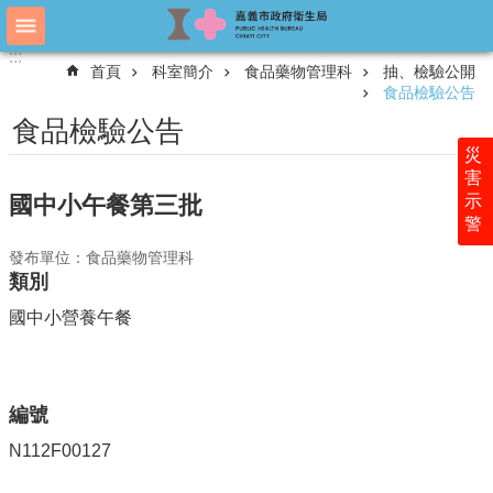
跳到主要內容區塊
:::
:::
進
首頁
科室簡介
食品藥物管理科
抽、檢驗公開
階
食品檢驗公告
搜
尋
食品檢驗公告
災
害
示
國中小午餐第三批
認
警
識
衛
發布單位：食品藥物管理科
生
類別
局
國中小營養午餐
科
室
簡
介
編號
附
N112F00127
屬