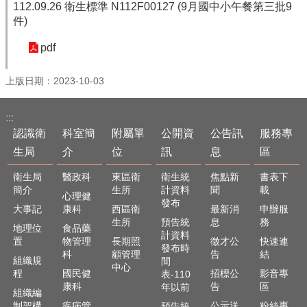
112.09.26 衛生標準 N112F00127 (9月國中小午餐第三批9
English
件)
回
pdf
首
頁
上版日期：2023-10-03
網
站
:::
導
認識衛
科室簡
附屬單
公開資
公告訊
服務專
覽
生局
介
位
訊
息
區
局
衛生局
醫政科
東區衛
衛生統
焦點新
書表下
長
簡介
生所
計資料
聞
載
信
心理健
發布
箱
大事記
康科
西區衛
最新消
申辦服
生所
預告統
息
務
地理位
食品藥
粉
計資料
置
物管理
長期照
徵才公
快速連
絲
發布時
科
顧管理
告
結
組織規
間
專
中心
程
國民健
招標公
影音專
表-110
頁
康科
告
區
年以前
組織編
制架構
疾病管
公示送
粉絲專
預告統