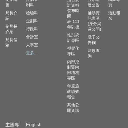
資
圖
制科
達公告
頁
計資料
訊
發布時
安
局長介
檢驗科
補助資
活動報
間
全
紹
訊專區
名
企劃科
表-111
(身分揭
政
副局長
年以後
行政科
露公開)
策
介紹
性別統
會計室
電子公
局長信
計專區
隱
告欄
人事室
箱
私
視覺化
法規查
更多...
權
專區
詢
政
內部控
策
制暨內
部稽核
資
專區
料
年度施
開
政績效
放
報告
宣
其他公
告
開資訊
主題專
English