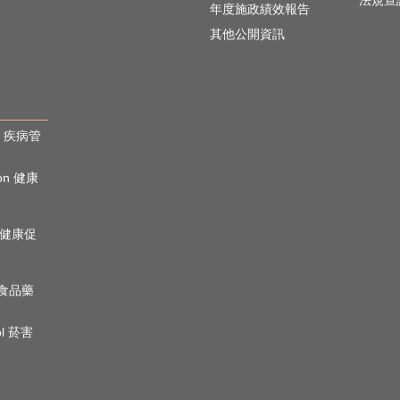
法規查
年度施政績效報告
其他公開資訊
rol 疾病管
ion 健康
心理健康促
n 食品藥
ol 菸害