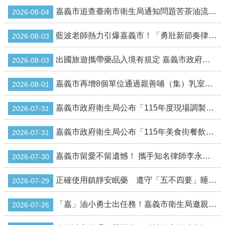
單
嘉義市追查臺南市衛生局通知問題苦茶油流向及下架回收情形
位
2026-08-04
公
藍波老師熱力引爆嘉義市！「勇壯新節奏律動派對」 喚醒樂齡青春靈魂
2026-08-03
開
資
出國旅遊攜帶藥品入境有規定 嘉義市政府衛生局提醒遵守自用限量 安心出遊健康返國
2026-08-03
訊
公
嘉義市再增8個單位通過親善哺（集）乳室認證 持續打造母嬰友善城市
2026-08-01
告
訊
嘉義市政府衛生局公布「115年度現場調製飲品及冰品稽查專案」執行結果
2026-07-31
息
嘉義市政府衛生局公布「115年美食街餐飲業者稽查專案」執行結果
服
2026-07-31
務
專
嘉義市留愛不留遺憾！ 攜手知名律師李永然帶領市民安心傳承
2026-07-30
區
正確使用鎮靜安眠藥 遵守「五不四要」睡得安心又安全
2026-07-29
主
題
專
「嘉」油小勇士出任務！嘉義市衛生局邀親子闖關學健康 守護孩子健康成長
2026-07-26
區