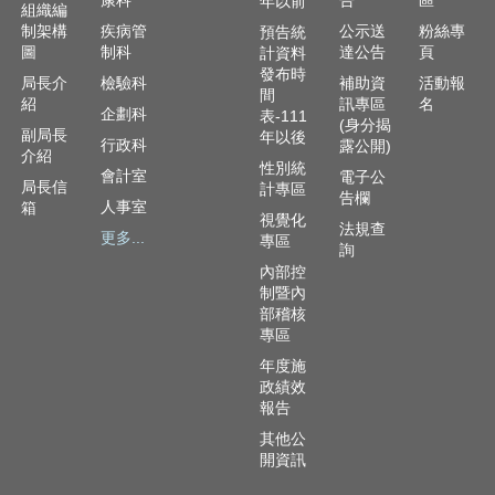
年以前
組織編
制架構
疾病管
公示送
粉絲專
預告統
圖
制科
達公告
頁
計資料
發布時
局長介
檢驗科
補助資
活動報
間
紹
訊專區
名
企劃科
表-111
(身分揭
副局長
年以後
行政科
露公開)
介紹
性別統
會計室
電子公
局長信
計專區
告欄
人事室
箱
視覺化
法規查
更多...
專區
詢
內部控
制暨內
部稽核
專區
年度施
政績效
報告
其他公
開資訊