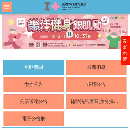
跳到主要內容區塊
:::
:::
進
階
搜
尋
災
害
示
認
警
識
衛
焦點新聞
最新消息
生
局
徵才公告
招標公告
科
室
公示送達公告
補助資訊專區(身分揭露公開)
簡
介
電子公告欄
附
屬