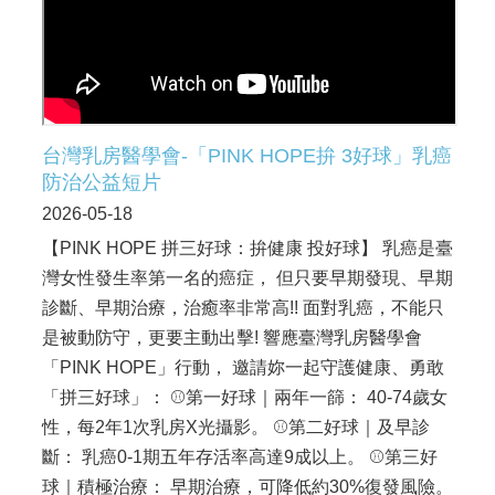
資
訊
安
全
政
策
台灣乳房醫學會-「PINK HOPE拚 3好球」乳癌
隱
防治公益短片
私
權
2026-05-18
政
【PINK HOPE 拼三好球：拚健康 投好球】 乳癌是臺
策
灣女性發生率第一名的癌症， 但只要早期發現、早期
資
診斷、早期治療，治癒率非常高!! 面對乳癌，不能只
料
是被動防守，更要主動出擊! 響應臺灣乳房醫學會
開
放
「PINK HOPE」行動， 邀請妳一起守護健康、勇敢
宣
「拼三好球」： ⚾第一好球｜兩年一篩： 40-74歲女
告
性，每2年1次乳房X光攝影。 ⚾第二好球｜及早診
斷： 乳癌0-1期五年存活率高達9成以上。 ⚾第三好
球｜積極治療： 早期治療，可降低約30%復發風險。