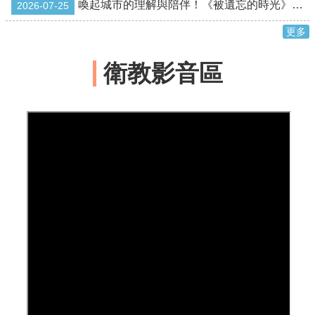
喚起城市的理解與陪伴！《被遺忘的時光》臺語版失智紀錄片抵嘉公益放映
2026-07-25
English
更多
回
首
衛教影音區
頁
網
站
導
覽
局
長
信
箱
粉
絲
專
頁