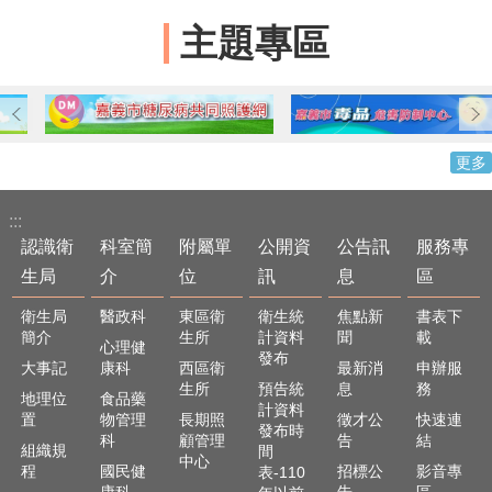
主題專區
更多
:::
認識衛
科室簡
附屬單
公開資
公告訊
服務專
生局
介
位
訊
息
區
衛生局
醫政科
東區衛
衛生統
焦點新
書表下
簡介
生所
計資料
聞
載
心理健
發布
大事記
康科
西區衛
最新消
申辦服
生所
預告統
息
務
地理位
食品藥
計資料
置
物管理
長期照
徵才公
快速連
發布時
科
顧管理
告
結
組織規
間
中心
程
國民健
招標公
影音專
表-110
康科
告
區