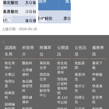
上版日期：2026-05-18
:::
認識衛
科室簡
附屬單
公開資
公告訊
服務專
生局
介
位
訊
息
區
衛生局
醫政科
東區衛
衛生統
焦點新
書表下
簡介
生所
計資料
聞
載
心理健
發布
大事記
康科
西區衛
最新消
申辦服
生所
預告統
息
務
地理位
食品藥
計資料
置
物管理
長期照
徵才公
快速連
發布時
科
顧管理
告
結
組織規
間
中心
程
國民健
招標公
影音專
表-110
康科
告
區
年以前
組織編
制架構
疾病管
公示送
粉絲專