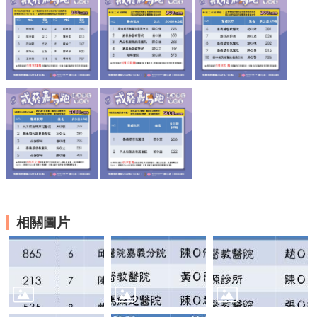
資
訊
安
全
政
策
隱
私
權
政
策
資
料
開
相關圖片
放
宣
告