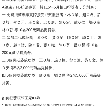
單
位
A健康」FB粉絲專頁，於115年5月抽出得獎者，分別為：
公
一.免費戒菸專線實際接受戒菸服務者：林Ｏ業、趙Ｏ君、許
開
Ｏ毅、侯Ｏ元、王Ｏ良、邱Ｏ庭、陳Ｏ宏、戴Ｏ仁、鄭Ｏ宗、
資
訊
林Ｏ彰 等10名200元商品提貨劵。
二.參加二代戒菸獎：陳Ｏ伶、黃Ｏ蘭、陳Ｏ雄、譚Ｏ丁、張
公
告
Ｏ森、趙Ｏ財、陳Ｏ君、張Ｏ幟、陳Ｏ尊、呂Ｏ賢 等10名
訊
200元商品提貨劵。
息
三.3個月戒菸成功獎：王Ｏ駿、凃Ｏ柱、曾Ｏ達、吳Ｏ文、陳
服
務
Ｏ安 等5名2,000元商品提貨劵。
專
四.6個月戒菸成功獎：廖Ｏ富、劉Ｏ昌 等2名5,000元商品提
區
貨劵。
主
題
專
如何把獎項領回家💵🎁
區
1.衛生局或戒菸治療院所將先以電話或簡訊💌通知得獎人。