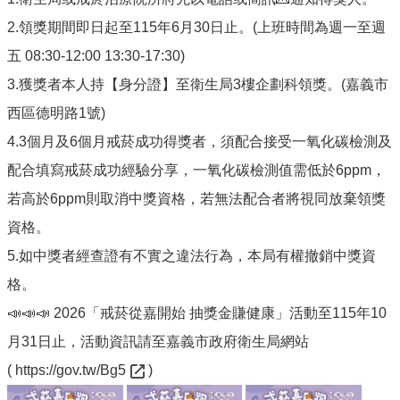
English
2.領獎期間即日起至115年6月30日止。(上班時間為週一至週
回
五 08:30-12:00 13:30-17:30)
首
3.獲獎者本人持【身分證】至衛生局3樓企劃科領獎。(嘉義市
頁
西區德明路1號)
網
4.3個月及6個月戒菸成功得獎者，須配合接受一氧化碳檢測及
站
導
配合填寫戒菸成功經驗分享，一氧化碳檢測值需低於6ppm，
覽
若高於6ppm則取消中獎資格，若無法配合者將視同放棄領獎
局
資格。
長
信
5.如中獎者經查證有不實之違法行為，本局有權撤銷中獎資
箱
格。
粉
📣📣📣 2026「戒菸從嘉開始 抽獎金賺健康」活動至115年10
絲
月31日止，活動資訊請至嘉義市政府衛生局網站
專
頁
(
https://gov.tw/Bg5
)