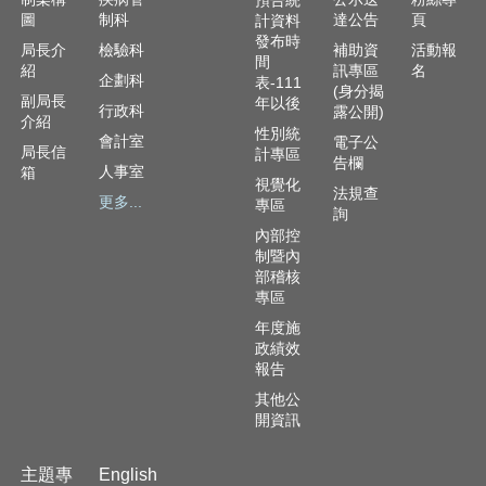
預告統
圖
制科
達公告
頁
計資料
發布時
局長介
檢驗科
補助資
活動報
間
紹
訊專區
名
企劃科
表-111
(身分揭
副局長
年以後
行政科
露公開)
介紹
性別統
會計室
電子公
局長信
計專區
告欄
人事室
箱
視覺化
法規查
更多...
專區
詢
內部控
制暨內
部稽核
專區
年度施
政績效
報告
其他公
開資訊
主題專
English