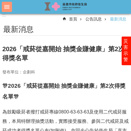
跳到主要內容區塊
:::
:::
進
首頁
公告訊息
最新消息
階
搜
最新消息
尋
災
害
2026「戒菸從嘉開始 抽獎金賺健康」第2次
示
認
得獎名單
警
識
衛
發布單位：企劃科
生
局
🎊2026「戒菸從嘉開始 抽獎金賺健康」第2次得獎
科
名單🎊
室
簡
介
為鼓勵吸菸者撥打戒菸專線0800-63-63-63及使用二代戒菸服
附
務，本局特辦理抽獎活動，實際接受服務、參與二代戒菸及戒
屬
菸成功者得獎名單公布(如附件)，亦同步公告於衛生局「嘉市