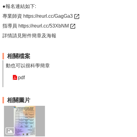
單
●報名連結如下:
位
專業師資
https://reurl.cc/GagGa3
公
開
指導員
https://reurl.cc/53XbNM
資
詳情請見附件簡章及海報
訊
公
相關檔案
告
訊
動也可以很科學簡章
息
pdf
服
務
專
相關圖片
區
主
題
專
區