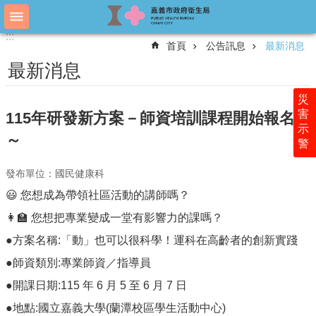
跳到主要內容區塊
:::
:::
進
首頁
公告訊息
最新消息
階
搜
最新消息
尋
災
害
115年研發新方案－師資培訓課程開始報名囉
示
認
～
警
識
衛
發布單位：國民健康科
生
局
😃 您想成為帶領社區活動的講師嗎？
科
👩‍🏫 您想把專業變成一堂有影響力的課嗎？
室
●方案名稱:「動」也可以很科學！運科在高齡者的創新實踐
簡
介
●師資類別:專業師資／指導員
●開課日期:115 年 6 月 5 至 6 月 7 日
附
屬
●地點:國立嘉義大學(蘭潭校區學生活動中心)