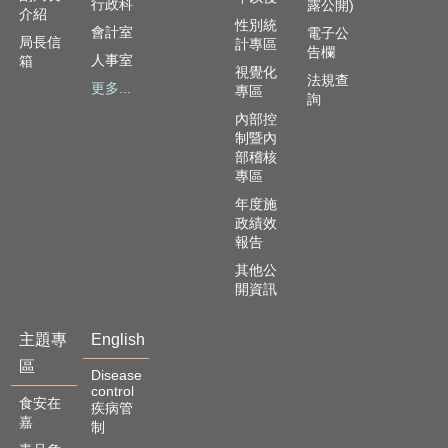
資
行政科
露公開)
介紹
訊
性別統
會計室
電子公
局長信
安
計專區
告欄
人事室
箱
全
視覺化
法規查
政
更多...
專區
詢
策
內部控
制暨內
隱
部稽核
私
專區
權
年度施
政
政績效
策
報告
資
其他公
料
開資訊
開
放
主題專
English
宣
區
告
Disease
control
食安在
疾病管
嘉
制