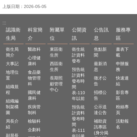
English
上版日期：2026-05-05
回
:::
首
認識衛
科室簡
附屬單
公開資
公告訊
服務專
頁
生局
介
位
訊
息
區
網
站
衛生局
醫政科
東區衛
衛生統
焦點新
書表下
簡介
生所
計資料
聞
載
導
心理健
發布
覽
大事記
康科
西區衛
最新消
申辦服
生所
預告統
息
務
地理位
食品藥
局
計資料
置
物管理
長期照
徵才公
快速連
長
發布時
科
顧管理
告
結
信
組織規
間
中心
程
國民健
招標公
影音專
表-110
箱
康科
告
區
年以前
組織編
粉
制架構
疾病管
公示送
粉絲專
預告統
絲
圖
制科
達公告
頁
計資料
專
發布時
局長介
檢驗科
補助資
活動報
頁
間
紹
訊專區
名
企劃科
表-111
(身分揭
副局長
年以後