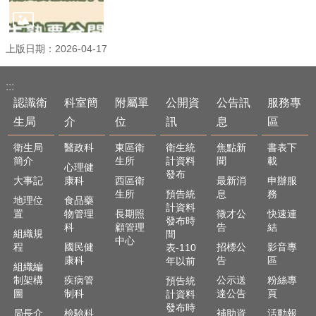
資
訊
安
全
上版日期：2026-04-17
政
策
:::
隱
認識衛
科室簡
附屬單
公開資
公告訊
服務專
私
生局
介
位
訊
息
區
權
政
衛生局
醫政科
東區衛
衛生統
焦點新
書表下
簡介
生所
計資料
聞
載
策
心理健
發布
大事記
康科
西區衛
最新消
申辦服
資
生所
預告統
息
務
地理位
食品藥
料
計資料
置
物管理
長期照
徵才公
快速連
開
發布時
科
顧管理
告
結
放
組織規
間
中心
程
國民健
招標公
影音專
宣
表-110
康科
告
區
年以前
告
組織編
制架構
疾病管
公示送
粉絲專
預告統
圖
制科
達公告
頁
計資料
發布時
局長介
檢驗科
補助資
活動報