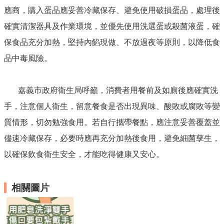
English
應商，購入蛋品應妥善冷藏保存、避免使用破損蛋品，處理後
確實清潔器具及作業環境，並優先使用洗選蛋或殺菌液蛋，確
回
首
保食品充分加熱，堅持內餡現做、不放過夜等原則，以降低食
頁
品中毒風險。
網
站
嘉義市政府衛生局呼籲，消費者用餐前及如廁後應確實洗
導
覽
手，注意個人衛生，留意餐食是否出現異味、酸敗或腐敗等變
局
質情形，切勿勉強食用。若自行攜帶餐點，應注意妥善覆蓋並
長
儘速冷藏保存，必要時應再充分加熱後食用，避免細菌孳生，
信
箱
以確保飲食衛生安全，才能吃得健康又安心。
粉
絲
相關圖片
專
頁