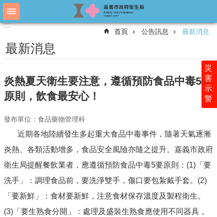
跳到主要內容區塊
:::
:::
進
首頁
公告訊息
最新消息
階
搜
最新消息
尋
災
害
炎熱夏天衛生要注意，遵循預防食品中毒5要
示
認
原則，飲食最安心！
警
識
衛
發布單位：食品藥物管理科
生
局
近期各地陸續發生多起重大食品中毒事件，隨著天氣逐漸
科
炎熱、各類活動增多，食品安全風險亦隨之提升。嘉義市政府
室
衛生局提醒餐飲業者，應遵循預防食品中毒5要原則：(1)「要
簡
介
洗手」：調理食品前，要洗淨雙手，傷口要包紮戴手套。(2)
「要新鮮」：食材要新鮮，注意食材保存溫度及製程衛生。
附
屬
(3)「要生熟食分開」：處理及盛裝生熟食應使用不同器具，