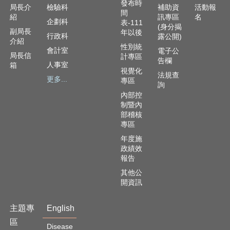
發布時
局長介
檢驗科
補助資
活動報
間
紹
訊專區
名
企劃科
表-111
(身分揭
副局長
年以後
行政科
露公開)
介紹
性別統
會計室
電子公
局長信
計專區
告欄
人事室
箱
視覺化
法規查
更多...
專區
詢
內部控
制暨內
部稽核
專區
年度施
政績效
報告
其他公
開資訊
主題專
English
區
Disease