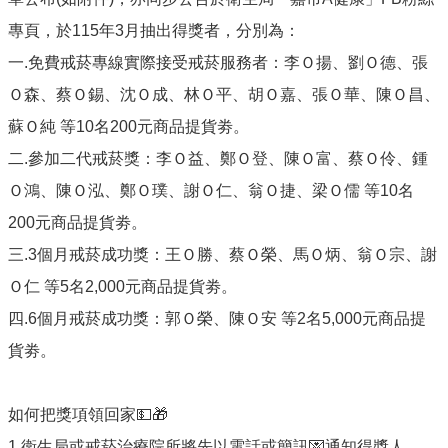
單
位
專頁，於115年3月抽出得獎者，分別為：
公
一.免費戒菸專線實際接受戒菸服務者：李Ｏ揚、劉Ｏ德、張
開
Ｏ森、蔡Ｏ錫、沈Ｏ成、林Ｏ平、胡Ｏ嘉、張Ｏ華、陳Ｏ昌、
資
訊
蘇Ｏ純 等10名200元商品提貨劵。
二.參加二代戒菸獎：李Ｏ益、鄭Ｏ登、陳Ｏ富、蔡Ｏ伶、鍾
公
告
Ｏ鴻、陳Ｏ泓、鄭Ｏ璞、謝Ｏ仁、翁Ｏ捷、梁Ｏ儒 等10名
訊
200元商品提貨劵。
息
三.3個月戒菸成功獎：王Ｏ勝、蔡Ｏ榮、馬Ｏ炳、翁Ｏ宗、謝
服
務
Ｏ仁 等5名2,000元商品提貨劵。
專
四.6個月戒菸成功獎：郭Ｏ榮、陳Ｏ安 等2名5,000元商品提
區
貨劵。
主
題
專
如何把獎項領回家💵🎁
區
1.衛生局或戒菸治療院所將先以電話或簡訊💌通知得獎人。