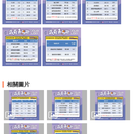
資
訊
安
全
政
策
隱
私
權
政
策
資
相關圖片
料
開
放
宣
告