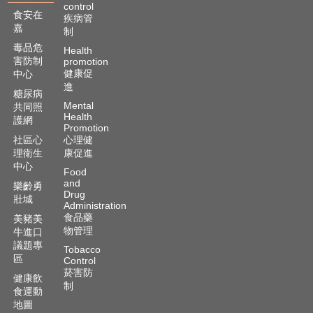
control
食安在
疾病管
嘉
制
毒品危
Health
害防制
promotion
健康促
中心
進
糖尿病
Mental
共同照
Health
護網
Promotion
社區心
心理健
理衛生
康促進
中心
Food
and
樂齡勇
Drug
壯城
Administration
食品藥
美豬美
物管理
牛進口
議題專
Tobacco
區
Control
菸害防
健康飲
制
食運動
地圖