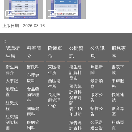
上版日期：2026-03-16
:::
認識衛
科室簡
附屬單
公開資
公告訊
服務專
生局
介
位
訊
息
區
衛生局
醫政科
東區衛
衛生統
焦點新
書表下
簡介
生所
計資料
聞
載
心理健
發布
大事記
康科
西區衛
最新消
申辦服
生所
預告統
息
務
地理位
食品藥
計資料
置
物管理
長期照
徵才公
快速連
發布時
科
顧管理
告
結
組織規
間
中心
程
國民健
招標公
影音專
表-110
康科
告
區
年以前
組織編
制架構
疾病管
公示送
粉絲專
預告統
圖
制科
達公告
頁
計資料