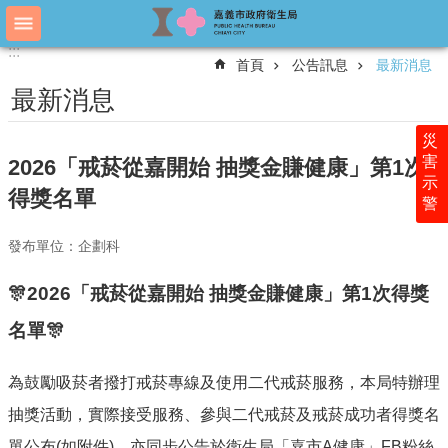
跳到主要內容區塊
:::
:::
進
首頁
公告訊息
最新消息
階
搜
最新消息
尋
災
害
2026「戒菸從嘉開始 抽獎金賺健康」第1次
示
認
得獎名單
警
識
衛
發布單位：企劃科
生
局
🎊2026「戒菸從嘉開始 抽獎金賺健康」第1次得獎
科
名單🎊
室
簡
介
為鼓勵吸菸者撥打戒菸專線及使用二代戒菸服務，本局特辦理
附
抽獎活動，實際接受服務、參與二代戒菸及戒菸成功者得獎名
屬
單公布(如附件)，亦同步公告於衛生局「嘉市A健康」FB粉絲