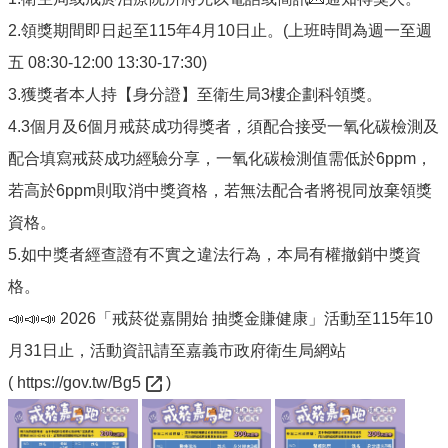
English
2.領獎期間即日起至115年4月10日止。(上班時間為週一至週
回
五 08:30-12:00 13:30-17:30)
首
3.獲獎者本人持【身分證】至衛生局3樓企劃科領獎。
頁
4.3個月及6個月戒菸成功得獎者，須配合接受一氧化碳檢測及
網
配合填寫戒菸成功經驗分享，一氧化碳檢測值需低於6ppm，
站
導
若高於6ppm則取消中獎資格，若無法配合者將視同放棄領獎
覽
資格。
局
5.如中獎者經查證有不實之違法行為，本局有權撤銷中獎資
長
信
格。
箱
📣📣📣 2026「戒菸從嘉開始 抽獎金賺健康」活動至115年10
粉
月31日止，活動資訊請至嘉義市政府衛生局網站
絲
(
https://gov.tw/Bg5
)
專
頁