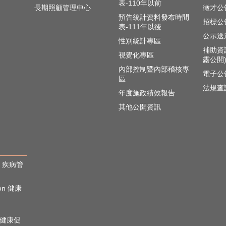
表-110年以前
長期照顧管理中心
徵才公
預告統計資料發布時間
招標公
表-111年以後
公示送
性別統計專區
補助資
視覺化專區
露公開
內部控制暨內部稽核專
電子公
區
法規查
年度施政績效報告
其他公開資訊
rol 疾病管
ion 健康
心理健康促