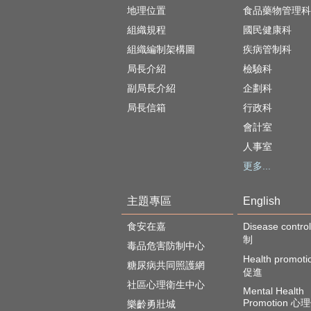
地理位置
食品藥物管理科
組織規程
國民健康科
組織編制架構圖
疾病管制科
局長介紹
檢驗科
副局長介紹
企劃科
局長信箱
行政科
會計室
人事室
更多...
主題專區
English
食安在嘉
Disease cont
制
毒品危害防制中心
Health promot
糖尿病共同照護網
促進
社區心理衛生中心
Mental Health
Promotion 
樂齡勇壯城