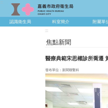
:::
跳到主要內容區塊
認識衛生局
科室簡介
附屬單
:::
焦點新聞
醫療典範宋思權診所喬遷 
發布單位：新聞聯繫科