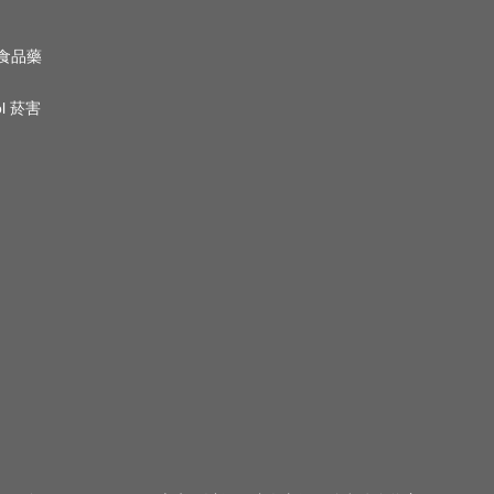
n 食品藥
ol 菸害