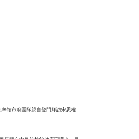
晚率領市府團隊親自登門拜訪宋思權