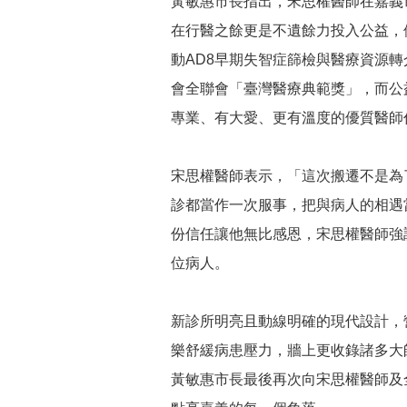
黃敏惠市長指出，宋思權醫師在嘉義
在行醫之餘更是不遺餘力投入公益，
動AD8早期失智症篩檢與醫療資源
會全聯會「臺灣醫療典範獎」，而公
專業、有大愛、更有溫度的優質醫師
宋思權醫師表示，「這次搬遷不是為
診都當作一次服事，把與病人的相遇
份信任讓他無比感恩，宋思權醫師強
位病人。
新診所明亮且動線明確的現代設計，
樂舒緩病患壓力，牆上更收錄諸多大
黃敏惠市長最後再次向宋思權醫師及