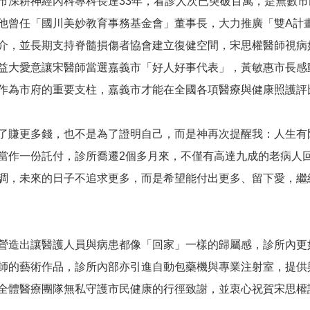
市深耕神經內科專科長達33年，看診人次已突破百萬，是無數
他曾任「國川美妙教育事務基金會」董事長，大力推廣「雙A計畫
轉介，並長期支持脊髓損傷者協會建立復健空間，宋思權醫師視
益大愛意讓宋醫師當選嘉義市「好人好事代表」，黃敏惠市長感
作為市府的重要支柱，嘉義市才能在全國各項醫療與健康照護評
了賺更多錢，也不是為了證明自己，而是神再次提醒我：人生有
當作一份託付，診所喬遷2個多月來，不僅有高達九成的老病人回
調，未來的日子不追求更多，而是希望能付出更多、留下愛，繼
營造出讓醫護人員與病患都像「回家」一樣的歸屬感，診所內更
師的藝術作品，診所內部亦引進自動包藥機與專業注射室，提供
全體醫療團隊無私守護市民健康的行徑致謝，並衷心祝賀宋思權