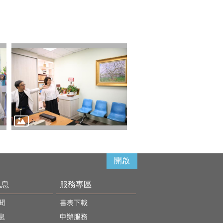
開啟
訊息
服務專區
聞
書表下載
息
申辦服務