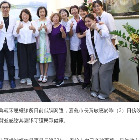
典範宋思權診所日前低調喬遷，嘉義市長黃敏惠於昨（3）日傍
賀並感謝其團隊守護民眾健康。