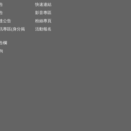
告
快速連結
告
影音專區
達公告
粉絲專頁
訊專區(身分揭
活動報名
)
告欄
詢