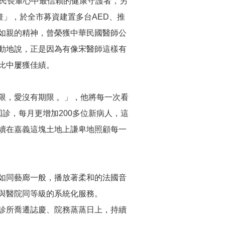
市民長輩心中最信賴的健康守護者，另
」，於全市募資建置多台AED、推
病如親的精神，曾榮獲中華民國醫師公
動地說，正是因為有像宋醫師這樣有
比中屢獲佳績。
限，愛沒有期限 。」，他將每一次看
診，每月更增加200多位新病人，這
續在嘉義這塊土地上謙卑地照顧每一
如同藝廊一般，播放著柔和的法國音
與醫院同等級的系統化服務。
診所喬遷誌慶、院務蒸蒸日上，持續