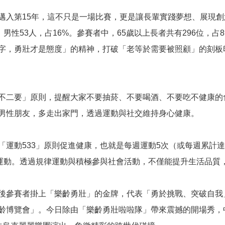
邁入第15年，這不只是一場比賽，更是讓長輩實踐夢想、展現創
，男性53人，占16%。參賽者中，65歲以上長者共有296位，占8
字，勇壯才是態度」的精神，打破「老等於需要被照顧」的刻板
不二要」原則，提醒大家不要抽菸、不要喝酒、不要吃不健康的
男性朋友，多走出家門，透過運動與社交維持身心健康。
運動533」原則促進健康，也就是每週運動5次（或每週累計達1
度運動。透過規律運動與積極參與社會活動，不僅能提升生活品質
後參賽者掛上「樂齡勇壯」的金牌，代表「勇於挑戰、突破自我
博覽會」。今日除由「樂齡勇壯啦啦隊」帶來震撼的開場秀，中場