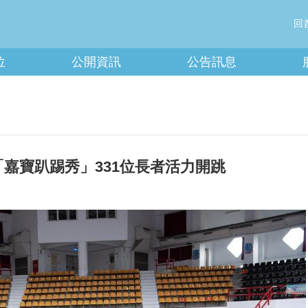
回
位
公開資訊
公告訊息
「嘉寶趴踢秀」331位長者活力開跳