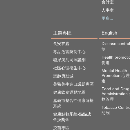
會計室
人事室
更多...
主題專區
English
食安在嘉
Disease cont
制
毒品危害防制中心
Health promot
糖尿病共同照護網
促進
社區心理衛生中心
Mental Health
Promotion 
樂齡勇壯城
進
美豬美牛進口議題專區
Food and Drug
健康飲食運動地圖
Administratio
物管理
嘉義市整合性健康篩檢
系統
Tobacco Contr
防制
健康點數系統-點點成
金換獎金
疫苗專區