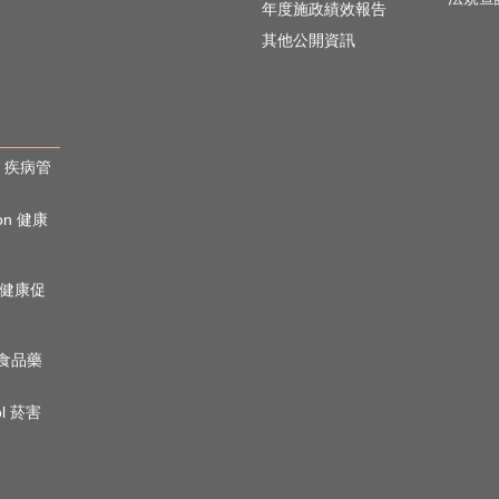
年度施政績效報告
其他公開資訊
rol 疾病管
ion 健康
心理健康促
n 食品藥
ol 菸害