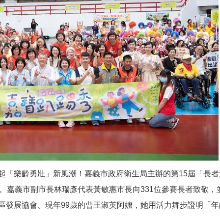
起「樂齡勇壯」新風潮！嘉義市政府衛生局主辦的第15屆「長
。嘉義市副市長林瑞彥代表黃敏惠市長向331位參賽長者致敬，
區發展協會、現年99歲的曹王淑英阿嬤，她用活力舞步證明「