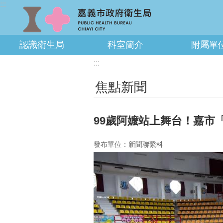
:::
跳到主要內容區塊
認識衛生局
科室簡介
附屬單
:::
焦點新聞
99歲阿嬤站上舞台！嘉市
發布單位：新聞聯繫科