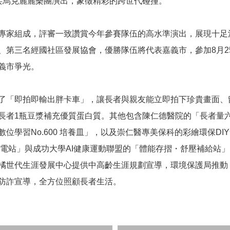
璞攏共烏克麗麗樂團演出，象徵精彩的跨世代碰撞。
專家組成，評審一致讚賞今年參賽隊伍的高水準演出，展現十足
、第三名經國社區發展協會，優勝隊伍將代表嘉義市，參加8月2
義市爭光。
了「即拍即輸出胖卡車」，讓長者與親友能立即拍下珍貴畫面、
長者1瓶豆漿補充優質蛋白質。其他包含陳仁德醫院的「長者量六
位學習No.600 培養皿」，以及崇仁醫專美保科的彩繪環保D
充電站」與成功大學AI健康運動聯盟的「體能存摺・舒壓補給站」
橘世代生涯發展中心提供中高齡生涯規劃宣導，環境保護局推動
防詐宣導，全方位照顧長者生活。