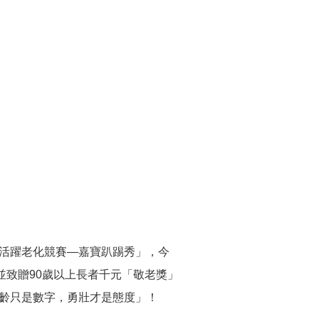
者活躍老化競賽—嘉寶趴踢秀」，今
並致贈90歲以上長者千元「敬老獎」
年齡只是數字，勇壯才是態度」！