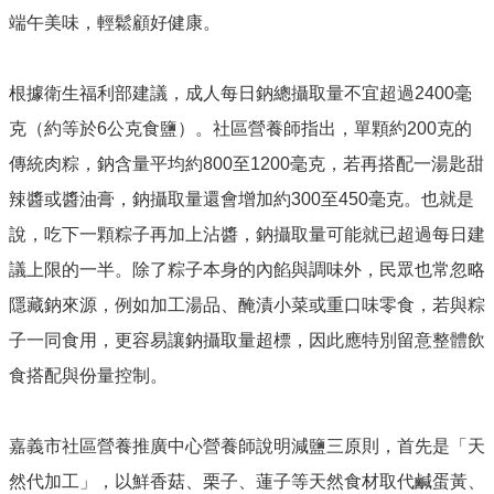
單
端午美味，輕鬆顧好健康。
位
公
開
根據衛生福利部建議，成人每日鈉總攝取量不宜超過2400毫
資
克（約等於6公克食鹽）。社區營養師指出，單顆約200克的
訊
傳統肉粽，鈉含量平均約800至1200毫克，若再搭配一湯匙甜
公
辣醬或醬油膏，鈉攝取量還會增加約300至450毫克。也就是
告
訊
說，吃下一顆粽子再加上沾醬，鈉攝取量可能就已超過每日建
息
議上限的一半。除了粽子本身的內餡與調味外，民眾也常忽略
服
隱藏鈉來源，例如加工湯品、醃漬小菜或重口味零食，若與粽
務
專
子一同食用，更容易讓鈉攝取量超標，因此應特別留意整體飲
區
食搭配與份量控制。
主
題
嘉義市社區營養推廣中心營養師說明減鹽三原則，首先是「天
專
區
然代加工」，以鮮香菇、栗子、蓮子等天然食材取代鹹蛋黃、