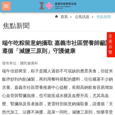
跳到主要內容區塊
:::
:::
進
首頁
公告訊息
焦點新聞
階
搜
焦點新聞
尋
災
害
端午吃粽留意鈉攝取 嘉義市社區營養師籲請
示
認
遵循「減鹽三原則」守護健康
警
識
衛
發布單位：國民健康科
生
局
端午佳節將至，粽子是國人過節不可或缺的應景美食，但從米
科
飯拌炒到內餡滷製，再到用餐時搭配的醬料，往往藏著不少鈉
室
含量。嘉義市社區營養推廣中心提醒，長期高鈉飲食容易增加
簡
介
心血管與腎臟負擔，也可能造成水腫及血壓升高，尤其高血
壓、腎臟病及長者族群，更需特別留意鈉攝取量，請遵循「天
附
屬
然代加工、沾醬不淋醬、蔬菜一同吃」減鹽三原則，快樂享受