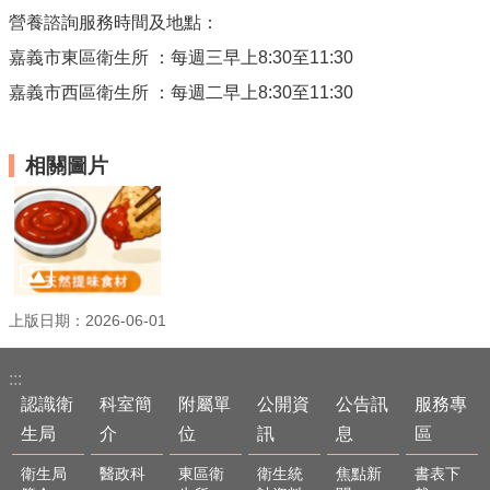
資
營養諮詢服務時間及地點：
訊
安
嘉義市東區衛生所 ：每週三早上8:30至11:30
全
嘉義市西區衛生所 ：每週二早上8:30至11:30
政
策
隱
相關圖片
私
權
政
策
資
料
上版日期：2026-06-01
開
放
:::
宣
認識衛
科室簡
附屬單
公開資
公告訊
服務專
告
生局
介
位
訊
息
區
衛生局
醫政科
東區衛
衛生統
焦點新
書表下