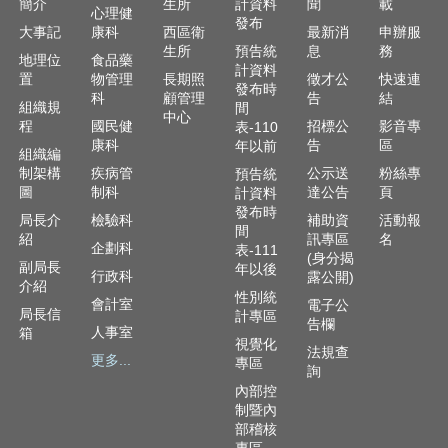
簡介
生所
計資料
聞
載
心理健
發布
大事記
康科
西區衛
最新消
申辦服
生所
預告統
息
務
地理位
食品藥
計資料
置
物管理
長期照
徵才公
快速連
發布時
科
顧管理
告
結
組織規
間
中心
程
國民健
招標公
影音專
表-110
康科
告
區
年以前
組織編
制架構
疾病管
公示送
粉絲專
預告統
圖
制科
達公告
頁
計資料
發布時
局長介
檢驗科
補助資
活動報
間
紹
訊專區
名
企劃科
表-111
(身分揭
副局長
年以後
行政科
露公開)
介紹
性別統
會計室
電子公
局長信
計專區
告欄
人事室
箱
視覺化
法規查
更多...
專區
詢
內部控
制暨內
部稽核
專區