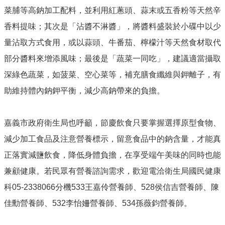
English
菜脯等高鈉加工配料，並利用紅蔥頭、蒜末或五香粉等天然辛
香料提味；其次是「沾醬不淋醬」，將醬料盛裝於小碟中以少
回
首
量沾取方式食用，或以蒜頭、牛番茄、檸檬汁等天然食材取代
頁
部分醬料來增添風味；最後是「蔬菜一同吃」，建議適當攝取
網
深綠色蔬菜，如菠菜、空心菜等，補充膳食纖維與鉀離子，有
站
助維持體內鈉鉀平衡，減少高鈉帶來的負擔。
導
覽
局
嘉義市政府衛生局也呼籲，節慶飲食只要掌握選擇原型食物、
長
減少加工食品及注意營養標示，留意食品中的鈉含量，才能真
信
箱
正落實減鹽飲食，降低身體負擔，在享受端午美味的同時也能
兼顧健康。若民眾有營養諮詢需求，歡迎電洽衛生局國民健康
粉
絲
科05-2338066分機533王嘉伶營養師、528侯信吉營養師、陳
專
佳勳營養師、532李怡姍營養師、534孫薇鈞營養師。
頁