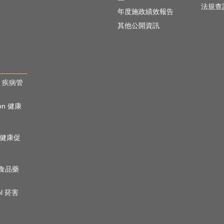
法規查
年度施政績效報告
其他公開資訊
rol 疾病管
ion 健康
心理健康促
n 食品藥
ol 菸害