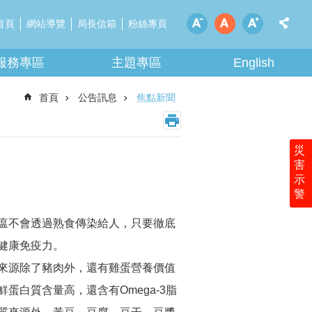
首頁
網站導覽
局長信箱
粉絲專頁
服務專區
主題專區
English
首頁
公告訊息
焦點新聞
災
害
示
警
瘟不會透過熟食傳染給人，只要徹底
健康免疫力。
來源除了豬肉外，還有雞蛋營養價值
白質含量高，還含有Omega-3脂