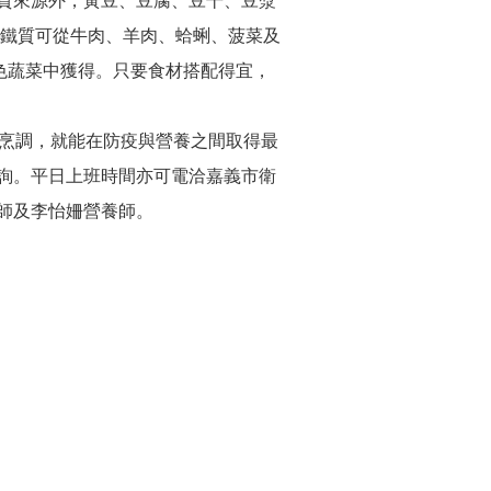
質來源外，黃豆、豆腐、豆干、豆漿
:鐵質可從牛肉、羊肉、蛤蜊、菠菜及
色蔬菜中獲得。只要食材搭配得宜，
心烹調，就能在防疫與營養之間取得最
詢。平日上班時間亦可電洽嘉義市衛
養師及李怡姍營養師。