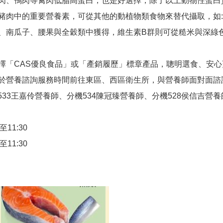
肉、鴨肉等禽肉低脂高蛋白，也是好選擇，除了以上動物性蛋白
豬肉中的重要營養素，可從其他的動植物類食物來替代攝取，如
、南瓜子、腰果與全穀類中獲得，維生素B群則可從糙米與深綠
擇「CAS優良食品」或「產銷履歷」標章產品，聰明選食、安
於營養諮詢服務時間前往東區、西區衛生所，與營養師面對面諮
機533王嘉伶營養師、分機534陳冠臻營養師、分機528侯信吉營
11:30
11:30